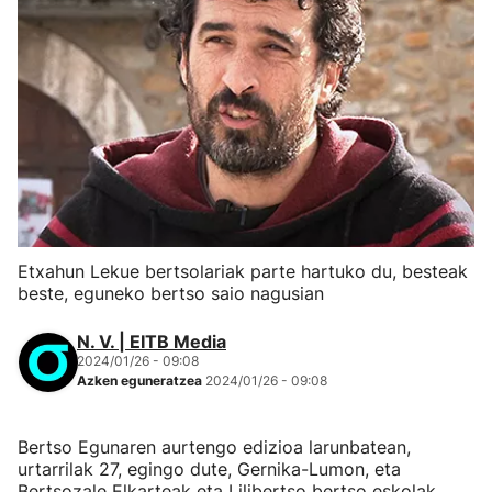
Etxahun Lekue bertsolariak parte hartuko du, besteak
beste, eguneko bertso saio nagusian
N. V. | EITB Media
2024/01/26 - 09:08
Azken eguneratzea
2024/01/26 - 09:08
Bertso Egunaren aurtengo edizioa larunbatean,
urtarrilak 27, egingo dute, Gernika-Lumon, eta
Bertsozale Elkarteak eta Lilibertso bertso eskolak