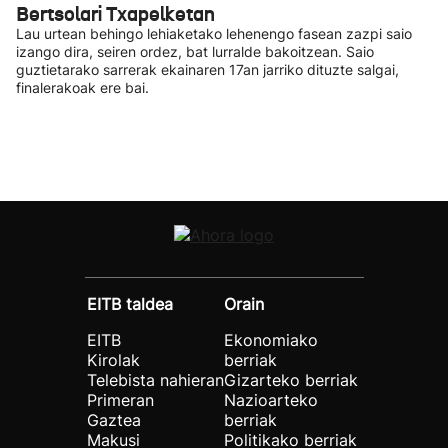
Bertsolari Txapelketan
Lau urtean behingo lehiaketako lehenengo fasean zazpi saio
izango dira, seiren ordez, bat lurralde bakoitzean. Saio
guztietarako sarrerak ekainaren 17an jarriko dituzte salgai,
finalerakoak ere bai.
EITB taldea
Orain
EITB
Ekonomiako
Kirolak
berriak
Telebista nahieran
Gizarteko berriak
Primeran
Nazioarteko
Gaztea
berriak
Makusi
Politikako berriak