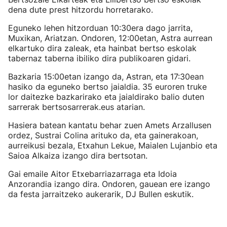
dena dute prest hitzordu horretarako.
Eguneko lehen hitzorduan 10:30era dago jarrita,
Muxikan, Ariatzan. Ondoren, 12:00etan, Astra aurrean
elkartuko dira zaleak, eta hainbat bertso eskolak
tabernaz taberna ibiliko dira publikoaren gidari.
Bazkaria 15:00etan izango da, Astran, eta 17:30ean
hasiko da eguneko bertso jaialdia. 35 euroren truke
lor daitezke bazkarirako eta jaialdirako balio duten
sarrerak bertsosarrerak.eus atarian.
Hasiera batean kantatu behar zuen Amets Arzallusen
ordez, Sustrai Colina arituko da, eta gainerakoan,
aurreikusi bezala, Etxahun Lekue, Maialen Lujanbio eta
Saioa Alkaiza izango dira bertsotan.
Gai emaile Aitor Etxebarriazarraga eta Idoia
Anzorandia izango dira. Ondoren, gauean ere izango
da festa jarraitzeko aukerarik, DJ Bullen eskutik.