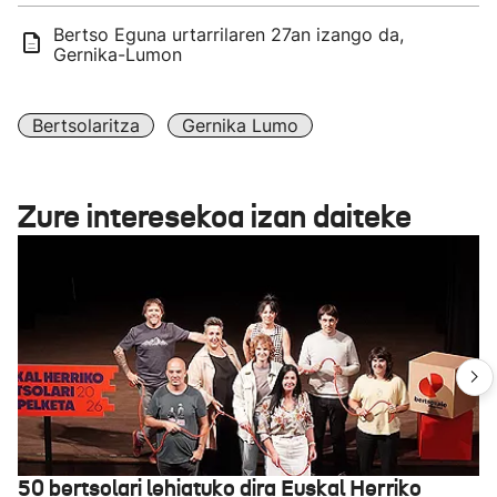
Bertso Eguna urtarrilaren 27an izango da,
Gernika-Lumon
Bertsolaritza
Gernika Lumo
Zure interesekoa izan daiteke
50 bertsolari lehiatuko dira Euskal Herriko