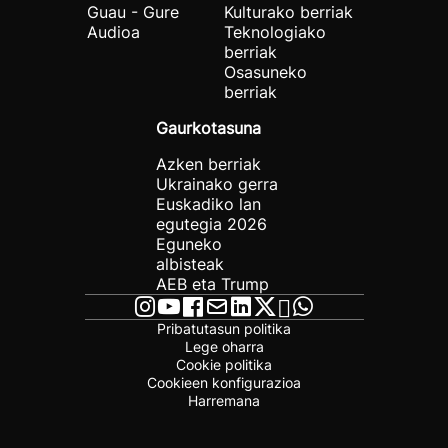
Guau - Gure
Kulturako berriak
Audioa
Teknologiako
berriak
Osasuneko
berriak
Gaurkotasuna
Azken berriak
Ukrainako gerra
Euskadiko lan
egutegia 2026
Eguneko
albisteak
AEB eta Trump
Pribatutasun politika
Lege oharra
Cookie politika
Cookieen konfigurazioa
Harremana