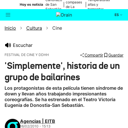
compases
|
|
Hoy es noticia
de San
altas y
de La
Sebastián
tormentas
Blanca
ES
Inicio
Cultura
Cine
Actualidad
Buscador
Política
Escuchar
FESTIVAL DE CINE Y DDHH
Compartir
Guardar
Cultura
'Simplemente', historia de un
grupo de bailarines
Ikusmiran
Los protagonistas de esta película tienen síndrome de
Eguraldia
down y llevan años trabajando impresionantes
coreografías. Se ha estrenado en el Teatro Victoria
Eugenia de Donostia-San Sebastián.
Agencias | EITB
16/02/2010 - 15:13