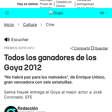
Celedón en
|
|
Hoy es noticia
Pirata de
portuguesas
Vitoria-
Donostia
en las playas
Gasteiz
ES
Inicio
Cultura
Cine
Actualidad
Buscador
Política
Escuchar
PREMIOS GOYA 2012
Compartir
Guardar
Cultura
Todos los ganadores de los
Goya 2012
Ikusmiran
"No habrá paz para los malvados", de Enrique Urbizo,
Eguraldia
gran vencedora con seis estatuillas.
Salma Hayek entrega el Goya al mejor actor a José
Coronado. EFE
Redacción