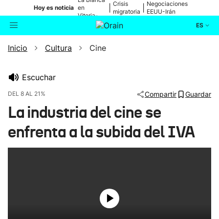
Crisis
Negociaciones
|
|
Hoy es noticia
en
migratoria
EEUU-Irán
Vitoria-
Gasteiz
ES
Inicio
Cultura
Cine
Actualidad
Buscador
Política
Escuchar
DEL 8 AL 21%
Compartir
Guardar
Cultura
La industria del cine se
enfrenta a la subida del IVA
Ikusmiran
Eguraldia