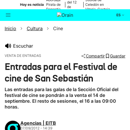
del 12
|
|
Hoy es noticia
Pirata de
Celedón en
de
Donostia
Vitoria-Gasteiz
agosto
ES
Inicio
Cultura
Cine
Actualidad
Buscador
Política
Escuchar
VENTA DE ENTRADAS
Compartir
Guardar
Cultura
Entradas para el Festival de
cine de San Sebastián
Ikusmiran
Las entradas para las galas de la Sección Oficial del
Eguraldia
festival de cine se pondrán a la venta el 14 de
septiembre. El resto de sesiones, el 16 a las 09:00
horas.
Agencias | EITB
07/09/2012 - 14:39