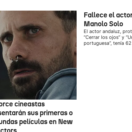
Fallece el acto
Manolo Solo
El actor andaluz, pro
“Cerrar los ojos” y “U
portuguesa”, tenía 62
orce cineastas
sentarán sus primeras o
undas películas en New
ectors