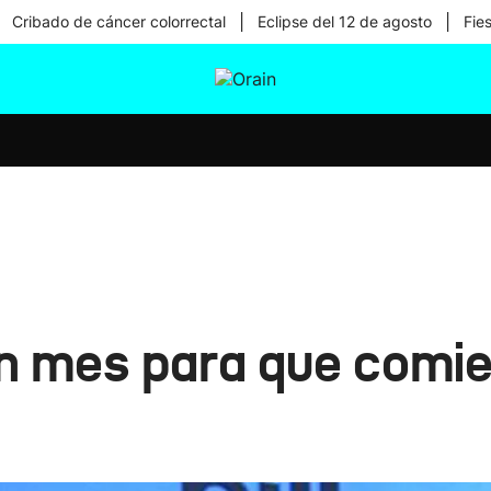
|
|
Cribado de cáncer colorrectal
Eclipse del 12 de agosto
Fie
tura
Ikusmiran
Egural
Salud
Tecnología
n mes para que comi