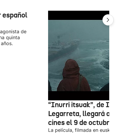
r español
tagonista de
na quinta
 años.
“Inurri itsuak”, de Igor
Legarreta, llegará a los
cines el 9 de octubre
La película, filmada en euskera, está