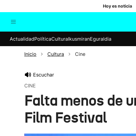
Hoy es noticia
Actualidad
Política
Cul
Actualidad
Política
Cultura
Ikusmiran
Eguraldia
Sociedad
Elecciones
Economía
Inicio
Cultura
Cine
Internacional
Escuchar
CINE
Falta menos de u
Film Festival