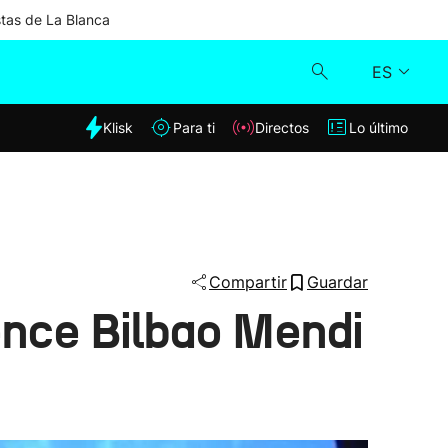
stas de La Blanca
ES
dia
Klisk
Para ti
Directos
Lo último
Klisk
Directos
Para ti
Compartir
Guardar
ence Bilbao Mendi
Lo último