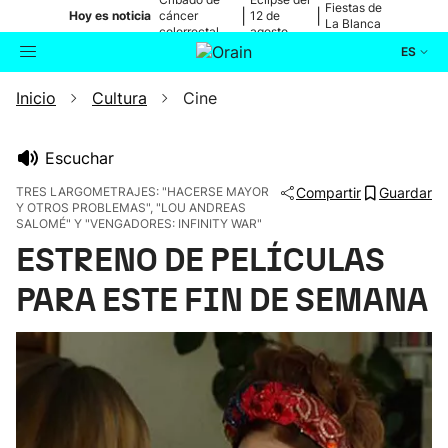
Fiestas de
|
|
Hoy es noticia
cáncer
12 de
La Blanca
colorrectal
agosto
ES
Inicio
Cultura
Cine
Actualidad
Buscador
Política
Escuchar
TRES LARGOMETRAJES: "HACERSE MAYOR
Compartir
Guardar
Y OTROS PROBLEMAS", "LOU ANDREAS
Cultura
SALOMÉ" Y "VENGADORES: INFINITY WAR"
ESTRENO DE PELÍCULAS
Ikusmiran
PARA ESTE FIN DE SEMANA
Eguraldia