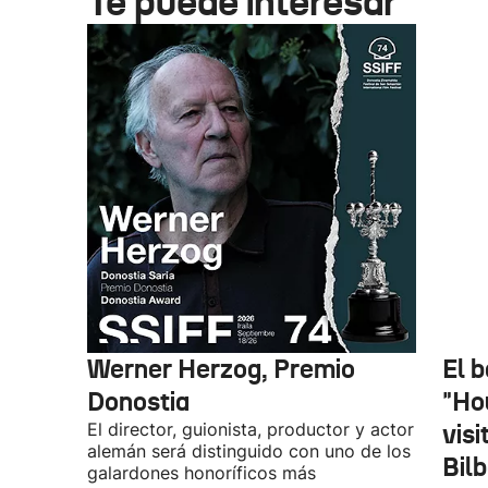
Te puede interesar
Werner Herzog, Premio
El 
Donostia
"Ho
El director, guionista, productor y actor
vis
alemán será distinguido con uno de los
Bil
galardones honoríficos más