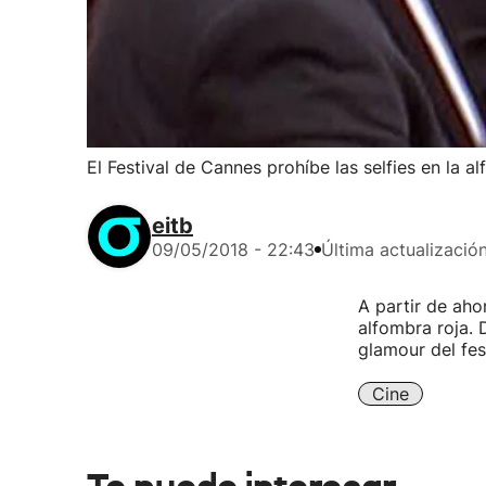
El Festival de Cannes prohíbe las selfies en la a
eitb
09/05/2018 - 22:43
Última actualizació
A partir de aho
alfombra roja. 
glamour del fest
Cine