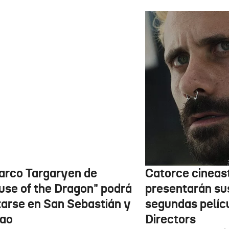
barco Targaryen de
Catorce cineas
use of the Dragon" podrá
presentarán su
itarse en San Sebastián y
segundas pelíc
bao
Directors