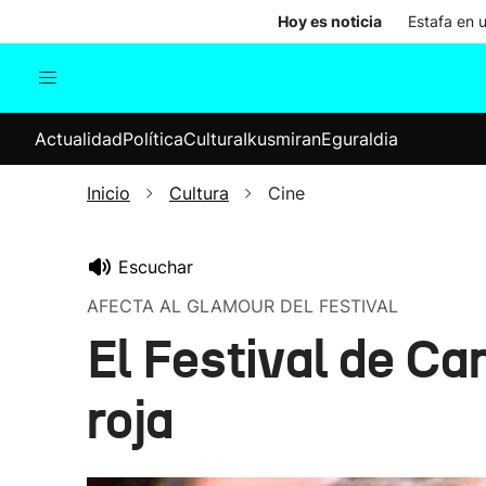
Hoy es noticia
Estafa en 
Actualidad
Política
Cul
Actualidad
Política
Cultura
Ikusmiran
Eguraldia
Sociedad
Elecciones
Economía
Inicio
Cultura
Cine
Internacional
Escuchar
AFECTA AL GLAMOUR DEL FESTIVAL
El Festival de Ca
roja