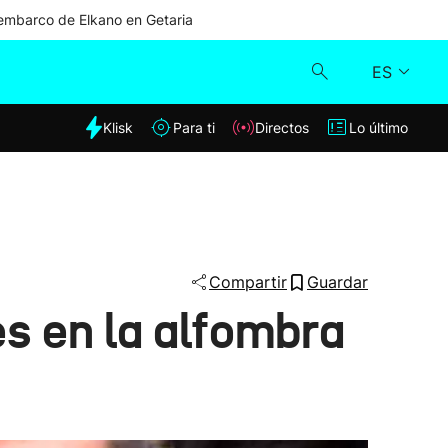
mbarco de Elkano en Getaria
ES
dia
Klisk
Para ti
Directos
Lo último
Klisk
Directos
Para ti
Compartir
Guardar
es en la alfombra
Lo último