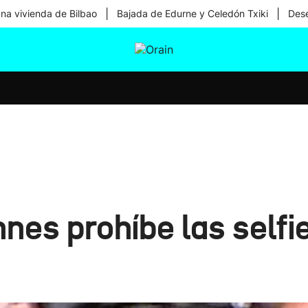
|
|
una vivienda de Bilbao
Bajada de Edurne y Celedón Txiki
Dese
tura
Ikusmiran
Egural
Salud
Tecnología
nnes prohíbe las selfi