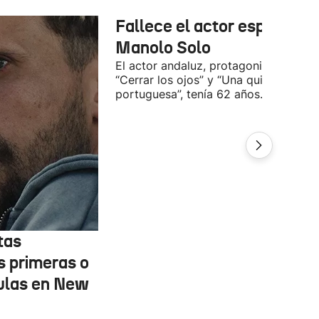
Fallece el actor español
Manolo Solo
El actor andaluz, protagonista de
“Cerrar los ojos” y “Una quinta
portuguesa”, tenía 62 años.
tas
s primeras o
ulas en New