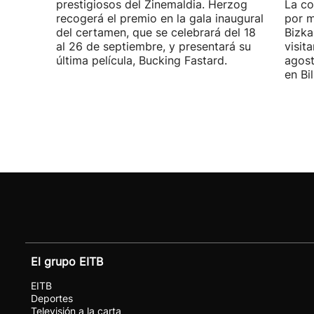
prestigiosos del Zinemaldia. Herzog
La co
recogerá el premio en la gala inaugural
por m
del certamen, que se celebrará del 18
Bizka
al 26 de septiembre, y presentará su
visit
última película, Bucking Fastard.
agost
en Bi
El grupo EITB
EITB
Deportes
Televisión a la carta