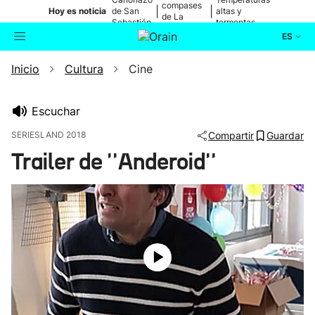
compases
|
|
Hoy es noticia
de San
altas y
de La
Sebastián
tormentas
Blanca
ES
Inicio
Cultura
Cine
Actualidad
Buscador
Política
Escuchar
SERIESLAND 2018
Compartir
Guardar
Cultura
Trailer de ''Anderoid''
Ikusmiran
Eguraldia