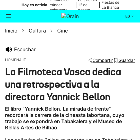
Fiestas de
|
|
Hoy es noticia
cáncer
12 de
La Blanca
colorrectal
agosto
ES
Inicio
Cultura
Cine
Actualidad
Buscador
Política
Escuchar
HOMENAJE
Compartir
Guardar
Cultura
La Filmoteca Vasca dedica
una retrospectiva a la
Ikusmiran
directora Yannick Bellon
Eguraldia
El libro “Yannick Bellon. La mirada de frente”
recordará la carrera de la cineasta labortana, cuyo
trabajo se expondrá en Tabakalera y el Museo de
Bellas Artes de Bilbao.