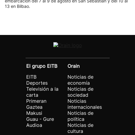
embarcación del 7 al 9 de agosto en San Sebastián y del 10 al
13 en Bilbao.
El grupo EITB
Orain
EITB
Noticias de
Deportes
economía
Televisión a la
Noticias de
carta
sociedad
Primeran
Noticias
Gaztea
internacionales
Makusi
Noticias de
Guau - Gure
política
Audioa
Noticias de
cultura