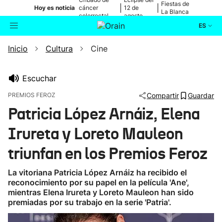
Fiestas de
|
|
Hoy es noticia
cáncer
12 de
La Blanca
colorrectal
agosto
ES
Inicio
Cultura
Cine
Actualidad
Buscador
Política
Escuchar
PREMIOS FEROZ
Compartir
Guardar
Cultura
Patricia López Arnáiz, Elena
Irureta y Loreto Mauleon
Ikusmiran
triunfan en los Premios Feroz
Eguraldia
La vitoriana Patricia López Arnáiz ha recibido el
reconocimiento por su papel en la película 'Ane',
mientras Elena Irureta y Loreto Mauleon han sido
premiadas por su trabajo en la serie 'Patria'.