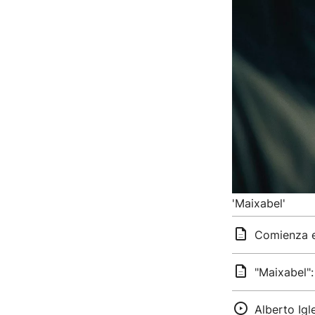
'Maixabel'
Comienza el
"Maixabel":
Alberto Igl