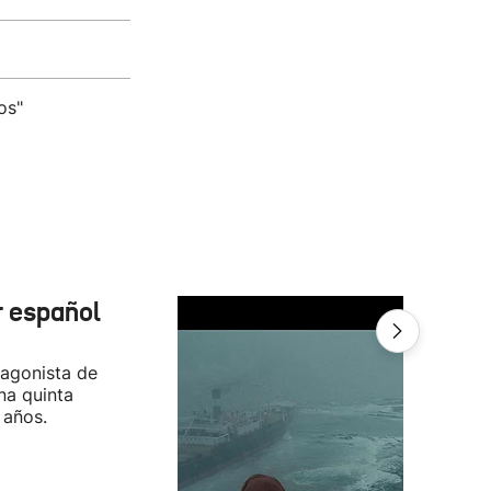
os"
r español
tagonista de
na quinta
 años.