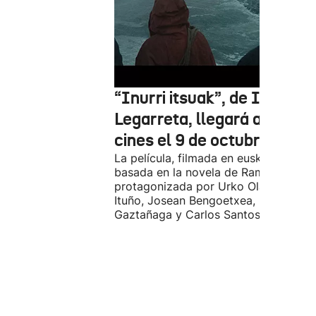
“Inurri itsuak”, de Igor
Legarreta, llegará a los
cines el 9 de octubre
La película, filmada en euskera, está
basada en la novela de Ramiro Pinilla
protagonizada por Urko Olazabal, Itz
Ituño, Josean Bengoetxea, Miren
Gaztañaga y Carlos Santos.