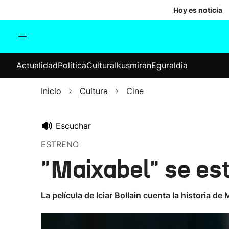
Hoy es noticia
Actualidad
Política
Cul
Actualidad
Política
Cultura
Ikusmiran
Eguraldia
Sociedad
Elecciones
Economía
Inicio
Cultura
Cine
Internacional
Escuchar
ESTRENO
"Maixabel" se est
La película de Iciar Bollain cuenta la historia 