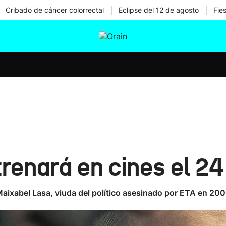
|
|
Cribado de cáncer colorrectal
Eclipse del 12 de agosto
Fie
tura
Ikusmiran
Egural
Salud
Tecnología
renará en cines el 2
de Maixabel Lasa, viuda del político asesinado por ETA en 20