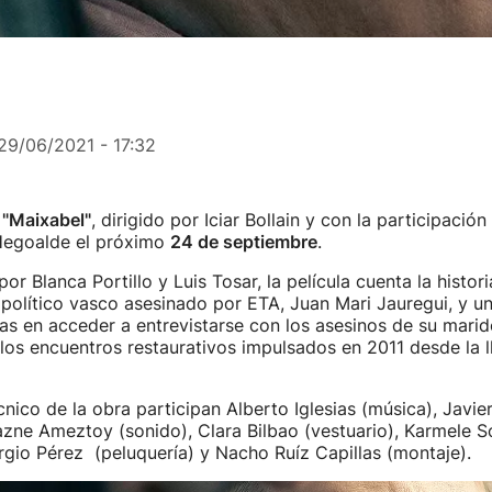
29/06/2021 - 17:32
e
"Maixabel"
, dirigido por Iciar Bollain y con la participación
 Hegoalde el próximo
24 de septiembre
.
or Blanca Portillo y Luis Tosar, la película cuenta la histor
l político vasco asesinado por ETA, Juan Mari Jauregui, y un
as en acceder a entrevistarse con los asesinos de su marido
los encuentros restaurativos impulsados en 2011 desde la 
cnico de la obra participan Alberto Iglesias (música), Javier
lazne Ameztoy (sonido), Clara Bilbao (vestuario), Karmele S
ergio Pérez (peluquería) y Nacho Ruíz Capillas (montaje).