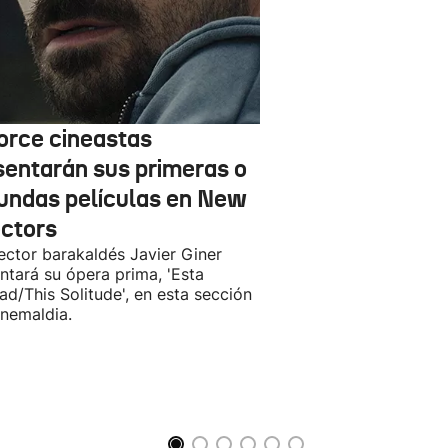
orce cineastas
sentarán sus primeras o
undas películas en New
ectors
rector barakaldés Javier Giner
ntará su ópera prima, 'Esta
ad/This Solitude', en esta sección
inemaldia.