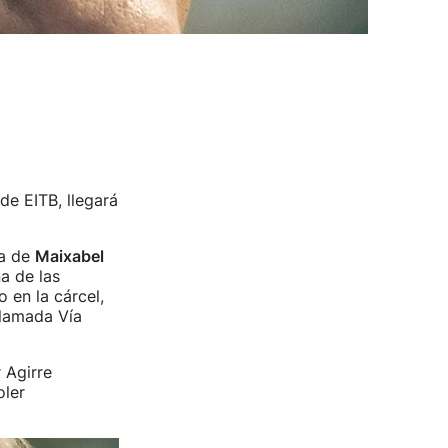
 de EITB, llegará
ia de
Maixabel
a de las
 en la cárcel,
llamada Vía
 Agirre
oler