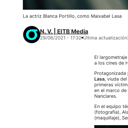
La actriz Blanca Portillo, como Maixabel Lasa
N. V. | EITB Media
29/06/2021 - 17:32
Última actualización
El largometraj
a los cines de
Protagonizada p
Lasa
, viuda de
primeras víctim
en el marco de 
Nanclares.
En el equipo té
(fotografía), A
(maquillaje), S