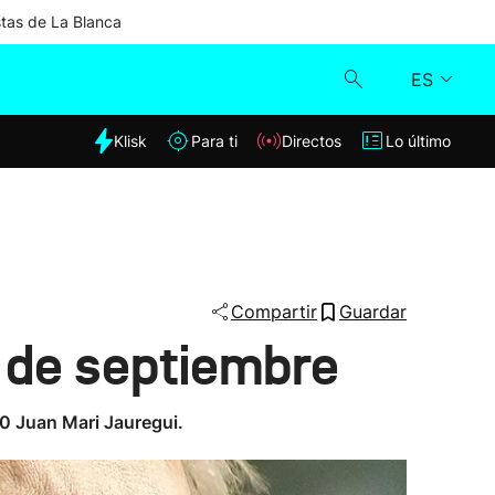
stas de La Blanca
ES
dia
Klisk
Para ti
Directos
Lo último
Klisk
Directos
Para ti
Compartir
Guardar
4 de septiembre
Lo último
00 Juan Mari Jauregui.