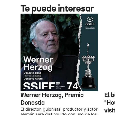
Te puede interesar
Werner Herzog, Premio
El 
Donostia
"Ho
El director, guionista, productor y actor
vis
alemán será distinguido con uno de los