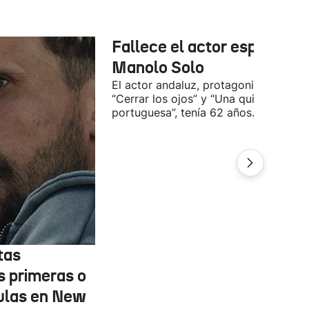
Fallece el actor español
Manolo Solo
El actor andaluz, protagonista de
“Cerrar los ojos” y “Una quinta
portuguesa”, tenía 62 años.
tas
s primeras o
ulas en New