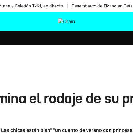
|
urne y Celedón Txiki, en directo
Desembarco de Elkano en Geta
tura
Ikusmiran
Egural
Salud
Tecnología
ina el rodaje de su p
"Las chicas están bien" "un cuento de verano con princesas