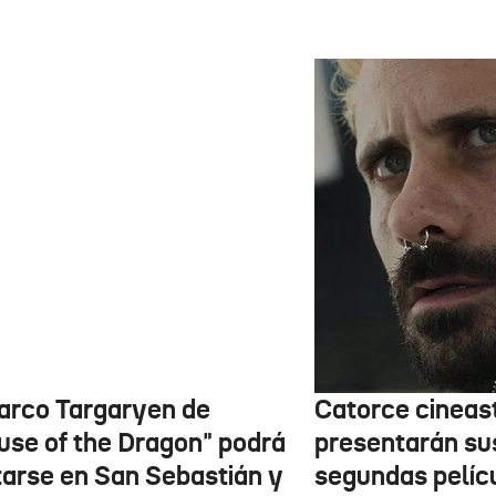
barco Targaryen de
Catorce cineas
use of the Dragon" podrá
presentarán su
itarse en San Sebastián y
segundas pelíc