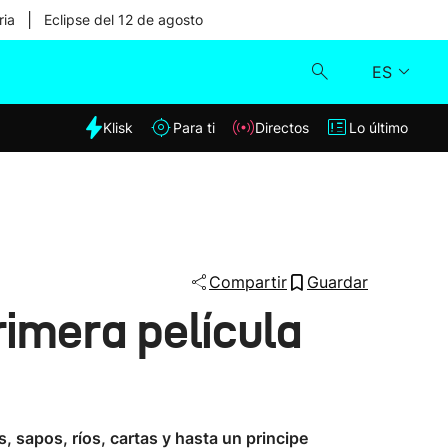
|
ria
Eclipse del 12 de agosto
ES
dia
Klisk
Para ti
Directos
Lo último
Klisk
Directos
Para ti
Compartir
Guardar
rimera película
Lo último
, sapos, ríos, cartas y hasta un principe