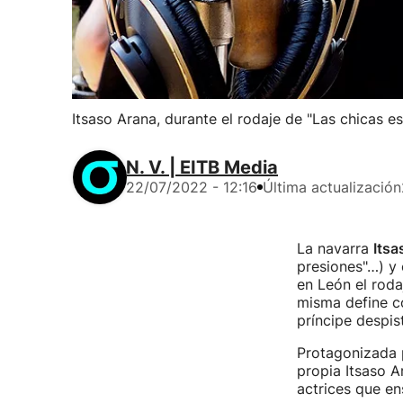
Itsaso Arana, durante el rodaje de "Las chicas es
N. V. | EITB Media
22/07/2022 - 12:16
Última actualización
La navarra
Itsa
presiones"…) y 
en León el roda
misma define co
príncipe despis
Protagonizada p
propia Itsaso A
actrices que en