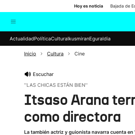
Hoy es noticia
Bajada de Ed
Actualidad
Política
Cul
Actualidad
Política
Cultura
Ikusmiran
Eguraldia
Sociedad
Elecciones
Economía
Inicio
Cultura
Cine
Internacional
Escuchar
''LAS CHICAS ESTÁN BIEN''
Itsaso Arana term
como directora
La también actriz y guionista navarra cuenta en 