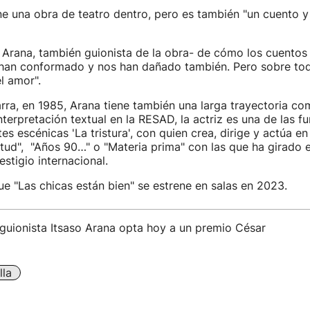
ne una obra de teatro dentro, pero es también "un cuento y 
 Arana, también guionista de la obra- de cómo los cuentos 
han conformado y nos han dañado también. Pero sobre tod
l amor".
ra, en 1985, Arana tiene también una larga trayectoria co
nterpretación textual en la RESAD, la actriz es una de las f
tes escénicas 'La tristura', con quien crea, dirige y actúa 
tud", "Años 90…" o "Materia prima" con las que ha girado e
estigio internacional.
ue "Las chicas están bien" se estrene en salas en 2023.
 guionista Itsaso Arana opta hoy a un premio César
lla