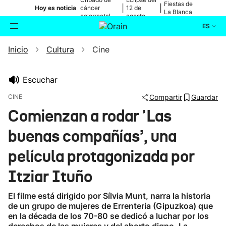
Fiestas de
|
|
Hoy es noticia
cáncer
12 de
La Blanca
colorrectal
agosto
ES
Inicio
Cultura
Cine
Actualidad
Buscador
Política
Escuchar
CINE
Compartir
Guardar
Cultura
Comienzan a rodar 'Las
buenas compañías’, una
Ikusmiran
película protagonizada por
Eguraldia
Itziar Ituño
El filme está dirigido por Sílvia Munt, narra la historia
de un grupo de mujeres de Errenteria (Gipuzkoa) que
en la década de los 70-80 se dedicó a luchar por los