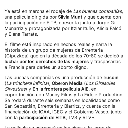
Ya está en marcha el rodaje de
Las buenas compañías
,
una película dirigida por
Sílvia Munt
y que cuenta con
la participación de EITB, coescrita junto a Jorge Gil
Munarriz y protagonizada por Itziar Ituño, Alicia Falcó
y Elena Tarrats.
El filme está inspirado en hechos reales y narra la
historia de un grupo de mujeres de Errenteria
(Gipuzkoa) que en la década de los 70-80 se dedicó a
luchar por los derechos de las mujeres
y traspasarlas
a Francia para darles un aborto digno.
Las buenas compañías es una producción de
Irusoin
(
La trinchera infinita
),
Oberon Media
(
Los Girasoles
Silvestres
) y
En la frontera película AIE
, en
coproducción con Manny Films y La Fidèle Production.
Se rodará durante seis semanas en localidades como
San Sebastián, Errenteria y Biarritz, y cuenta con la
financiación de ICAA, ICEC y el Gobierno Vasco, junto
con la
participación de EITB
, TV3 y RTVE.
La película se estrenará en los cines a lo largo del