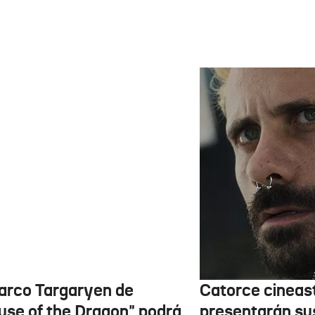
barco Targaryen de
Catorce cineas
use of the Dragon" podrá
presentarán su