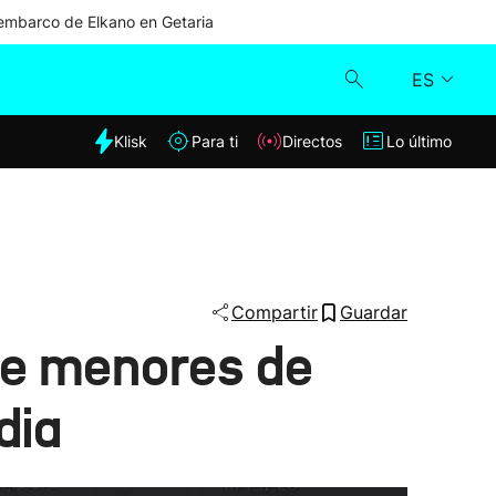
mbarco de Elkano en Getaria
ES
dia
Klisk
Para ti
Directos
Lo último
Klisk
Directos
Para ti
Compartir
Guardar
tre menores de
Lo último
dia