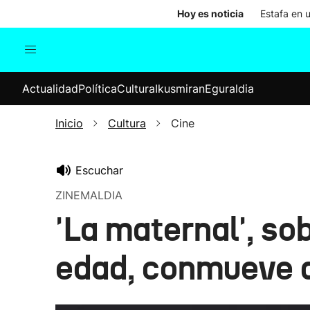
Hoy es noticia
Estafa en 
Actualidad
Política
Cul
Actualidad
Política
Cultura
Ikusmiran
Eguraldia
Sociedad
Elecciones
Economía
Inicio
Cultura
Cine
Internacional
Escuchar
ZINEMALDIA
'La maternal', so
edad, conmueve a