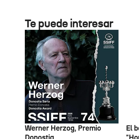
Te puede interesar
Werner Herzog, Premio
El 
Donostia
"Ho