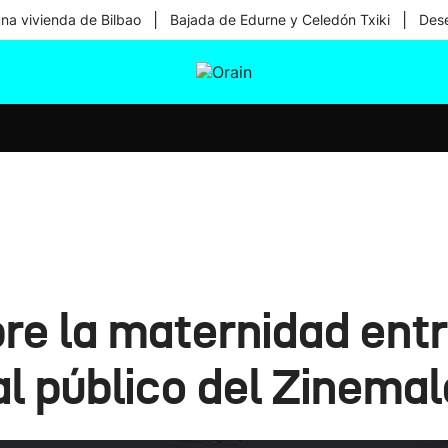
|
|
una vivienda de Bilbao
Bajada de Edurne y Celedón Txiki
Dese
tura
Ikusmiran
Egural
Salud
Tecnología
bre la maternidad en
l público del Zinemal