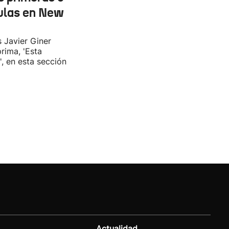
ulas en New
s Javier Giner
rima, 'Esta
', en esta sección
Actualidad