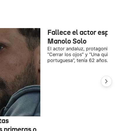
Fallece el actor español
Manolo Solo
El actor andaluz, protagonista de
“Cerrar los ojos” y “Una quinta
portuguesa”, tenía 62 años.
tas
s primeras o