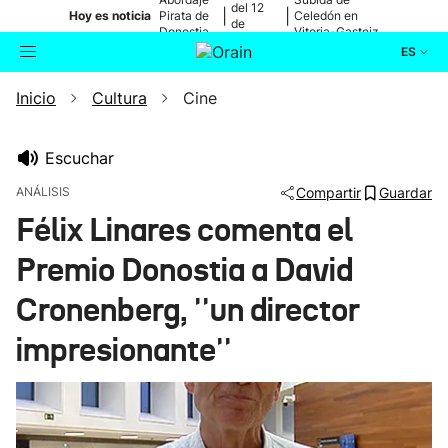
del 12
|
|
Hoy es noticia
Pirata de
Celedón en
de
Donostia
Vitoria-Gasteiz
agosto
ES
Inicio
Cultura
Cine
Actualidad
Buscador
Política
Escuchar
ANÁLISIS
Compartir
Guardar
Cultura
Félix Linares comenta el
Premio Donostia a David
Ikusmiran
Cronenberg, ''un director
Eguraldia
impresionante''