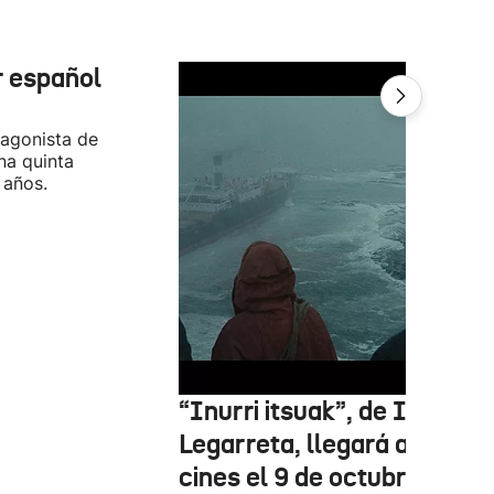
r español
tagonista de
na quinta
 años.
“Inurri itsuak”, de Igor
Legarreta, llegará a los
cines el 9 de octubre