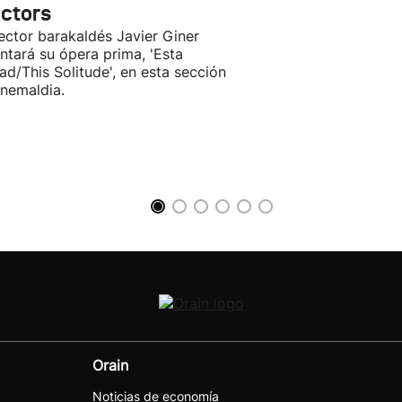
ectors
rector barakaldés Javier Giner
ntará su ópera prima, 'Esta
ad/This Solitude', en esta sección
inemaldia.
Orain
Noticias de economía