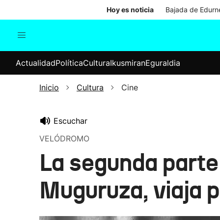
Hoy es noticia
Bajada de Edurne
Actualidad
Política
Cul
Actualidad
Política
Cultura
Ikusmiran
Eguraldia
Sociedad
Elecciones
Economía
Inicio
Cultura
Cine
Internacional
Escuchar
VELÓDROMO
La segunda parte 
Muguruza, viaja p