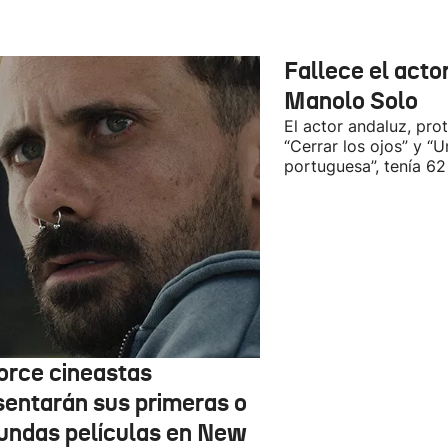
Fallece el acto
Manolo Solo
El actor andaluz, pro
“Cerrar los ojos” y “U
portuguesa”, tenía 62
orce cineastas
sentarán sus primeras o
undas películas en New