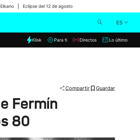
|
 Elkano
Eclipse del 12 de agosto
ES
dia
Klisk
Para ti
Directos
Lo último
Klisk
Directos
Para ti
Compartir
Guardar
de Fermín
Lo último
os 80