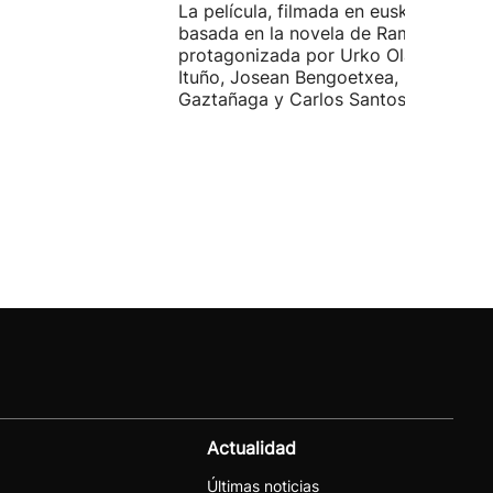
La película, filmada en euskera, está
basada en la novela de Ramiro Pinilla
protagonizada por Urko Olazabal, Itz
Ituño, Josean Bengoetxea, Miren
Gaztañaga y Carlos Santos.
Actualidad
Últimas noticias