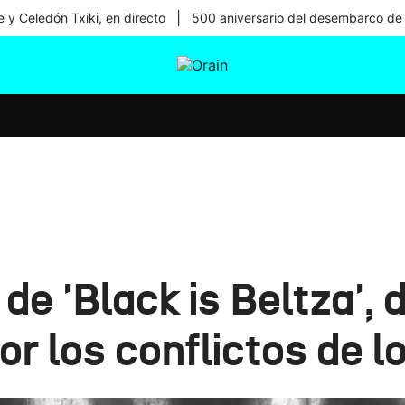
|
 y Celedón Txiki, en directo
500 aniversario del desembarco de
tura
Ikusmiran
Egural
Salud
Tecnología
de 'Black is Beltza', 
or los conflictos de l