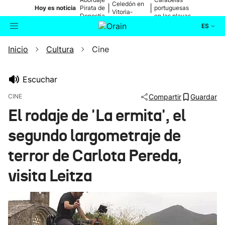
Celedón en
|
|
Hoy es noticia
Pirata de
portuguesas
Vitoria-
Donostia
en las playas
Gasteiz
ES
Inicio
Cultura
Cine
Actualidad
Buscador
Política
Escuchar
CINE
Compartir
Guardar
Cultura
El rodaje de 'La ermita', el
segundo largometraje de
Ikusmiran
terror de Carlota Pereda,
Eguraldia
visita Leitza