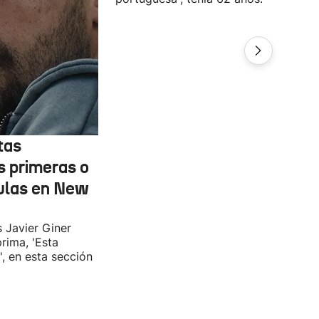
tas
s primeras o
ulas en New
s Javier Giner
rima, 'Esta
', en esta sección