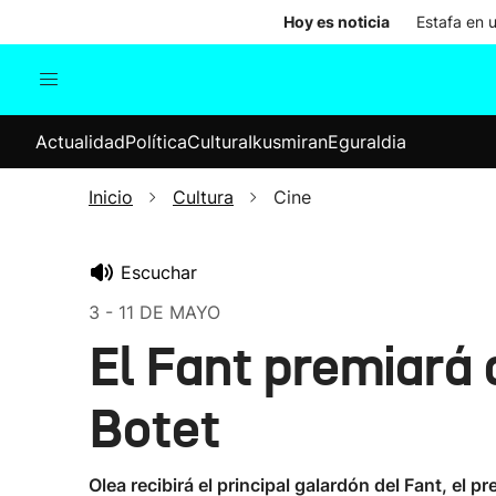
Hoy es noticia
Estafa en 
Actualidad
Política
Cul
Actualidad
Política
Cultura
Ikusmiran
Eguraldia
Sociedad
Elecciones
Economía
Inicio
Cultura
Cine
Internacional
Escuchar
3 - 11 DE MAYO
El Fant premiará 
Botet
Olea recibirá el principal galardón del Fant, el p