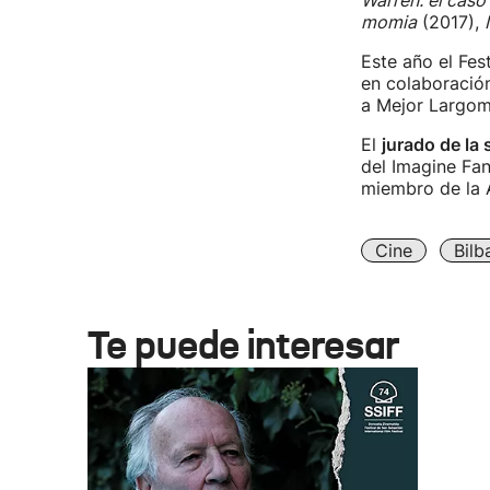
Warren: el caso 
momia
(2017),
Este año el Fes
en colaboración
a Mejor Largome
El
jurado de la 
del Imagine Fan
miembro de la 
Cine
Bilb
Te puede interesar