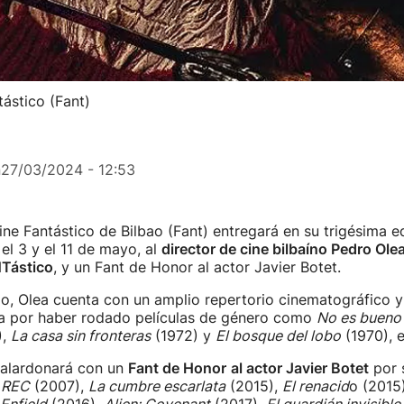
tástico (Fant)
n
27/03/2024 - 12:53
Cine Fantástico de Bilbao (Fant) entregará en su trigésima e
 el 3 y el 11 de mayo, al
director de cine bilbaíno Pedro Ole
NTástico
, y un Fant de Honor al actor Javier Botet.
o, Olea cuenta con un amplio repertorio cinematográfico y
asa por haber rodado películas de género como
No es bueno
),
La casa sin fronteras
(1972) y
El bosque del lobo
(1970), e
alardonará con un
Fant de Honor
al actor Javier Botet
por 
o
REC
(2007),
La cumbre escarlata
(2015),
El renacid
o (2015