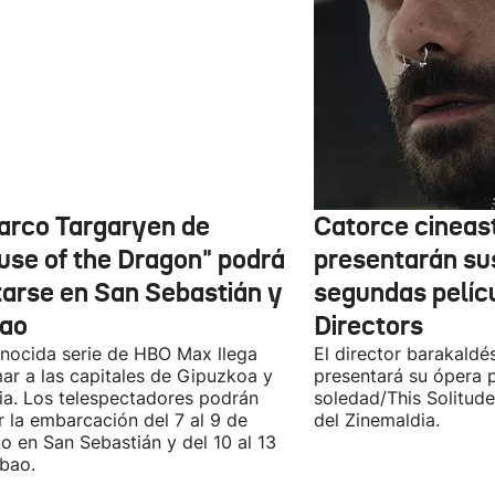
barco Targaryen de
Catorce cineas
use of the Dragon" podrá
presentarán su
itarse en San Sebastián y
segundas pelíc
bao
Directors
nocida serie de HBO Max llega
El director barakaldé
ar a las capitales de Gipuzkoa y
presentará su ópera p
ia. Los telespectadores podrán
soledad/This Solitude
ar la embarcación del 7 al 9 de
del Zinemaldia.
o en San Sebastián y del 10 al 13
lbao.