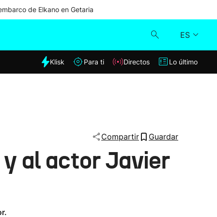
mbarco de Elkano en Getaria
ES
dia
Klisk
Para ti
Directos
Lo último
Klisk
Directos
Para ti
Compartir
Guardar
 y al actor Javier
Lo último
r.