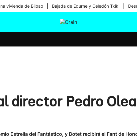
|
|
una vivienda de Bilbao
Bajada de Edurne y Celedón Txiki
Dese
tura
Ikusmiran
Egural
Salud
Tecnología
al director Pedro Olea
remio Estrella del Fantástico, y Botet recibirá el Fant de Hono