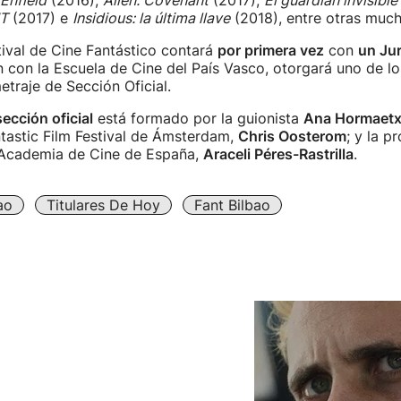
Enfield
(2016),
Alien: Covenant
(2017),
El guardián invisible
IT
(2017) e
Insidious: la última llave
(2018), entre otras much
tival de Cine Fantástico contará
por primera vez
con
un Ju
 con la Escuela de Cine del País Vasco, otorgará uno de l
traje de Sección Oficial.
sección oficial
está formado por la guionista
Ana Hormaet
tastic Film Festival de Ámsterdam,
Chris Oosterom
; y la p
Academia de Cine de España,
Araceli Péres-Rastrilla
.
ao
Titulares De Hoy
Fant Bilbao