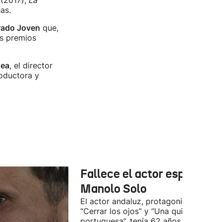
(2017),
La
as.
rado Joven
que,
os premios
xea
, el director
roductora y
Fallece el actor español
Manolo Solo
El actor andaluz, protagonista de
“Cerrar los ojos” y “Una quinta
portuguesa”, tenía 62 años.