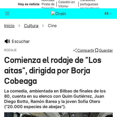
Celedón en
|
|
Hoy es noticia
Pirata de
portuguesas
Vitoria-
Donostia
en las playas
Gasteiz
ES
Inicio
Cultura
Cine
Actualidad
Buscador
Política
Escuchar
RODAJE
Compartir
Guardar
Cultura
Comienza el rodaje de "Los
aitas", dirigida por Borja
Ikusmiran
Cobeaga
Eguraldia
La comedia, ambientada en Bilbao de finales de los
80, cuenta en su elenco con Quim Gutiérrez, Juan
Diego Botto, Ramón Barea y la joven Sofía Otero
("20.000 especies de abejas").