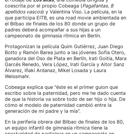
coescrita por el propio Cobeaga (
Pagafantas
,
8
apellidos vascos
) y Valentina Viso. La película, en la
que participa EITB, es una road movie ambientada en
el Bilbao de finales de los 80 donde un grupo de
padres deberá acompañar a sus hijas a un
campeonato de gimnasia rítmica en Berlín.
Protagonizan la película Quim Gutiérrez, Juan Diego
Botto y Ramón Barea junto a las jóvenes Sofía Otero,
ganadora del Oso de Plata en Berlín, Irati Goitia, Mara
Garcés Renedo, Vera López, Irati García y Aitor Sanz
Álvarez, Iñaki Ardanaz, Mikel Losada y Laura
Weissmahr.
Cobeaga explica que "éste es el primer guion que
escribo sobre la paternidad, pero me he dado cuenta
de que la historia va sobre todo de ser hijo o hija. De
cómo el modelo de paternidad cambió entre la
generación de mi padre y la mía".
En la periferia obrera del Bilbao de finales de los 80,
un equipo infantil de gimnasia rítmica tiene la
oportunidad de participar en un campeonato en