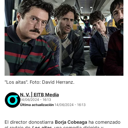
"Los aitas". Foto: David Herranz.
N. V. | EITB Media
14/06/2024 - 16:13
Última actualización
14/06/2024 - 16:13
El director donostiarra
Borja Cobeaga
ha comenzado
el rodaje de
Los aitas
, una comedia dirigida y