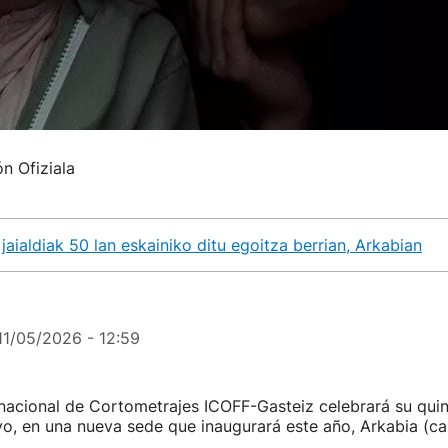
ón Ofiziala
jaialdiak 50 lan eskainiko ditu egoitza berrian, Arkabian
11/05/2026 - 12:59
ernacional de Cortometrajes ICOFF-Gasteiz celebrará su quin
o, en una nueva sede que inaugurará este año, Arkabia (cal