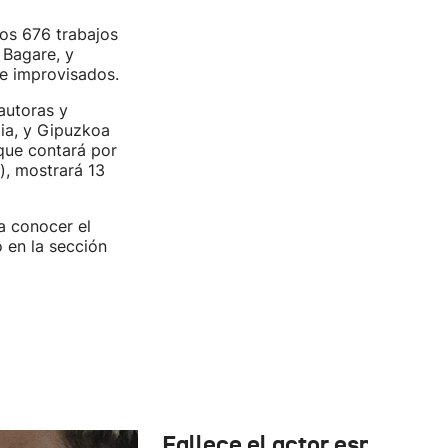
los 676 trabajos
 Bagare, y
e improvisados.
 autoras y
aia, y Gipuzkoa
 que contará por
), mostrará 13
 a conocer el
o en la sección
Fallece el actor español