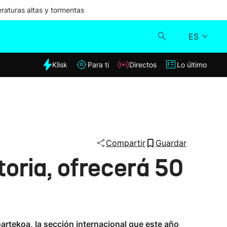
aturas altas y tormentas
ES
dia
Klisk
Para ti
Directos
Lo último
Klisk
Directos
Para ti
Compartir
Guardar
toria, ofrecerá 50
Lo último
oartekoa, la sección internacional que este año