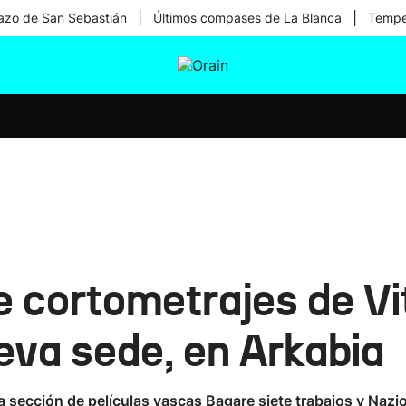
|
|
zo de San Sebastián
Últimos compases de La Blanca
Temper
tura
Ikusmiran
Egural
Salud
Tecnología
e cortometrajes de Vi
eva sede, en Arkabia
a sección de películas vascas Bagare siete trabajos y Nazi