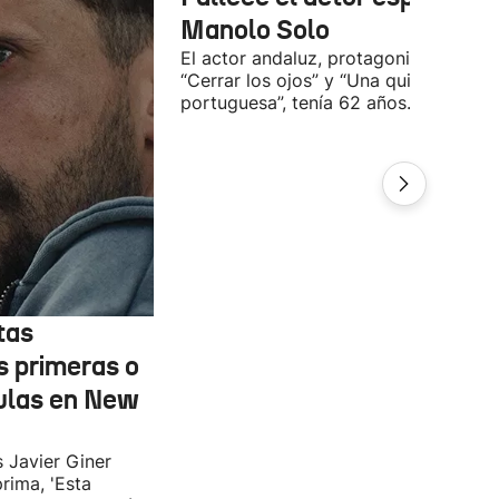
Manolo Solo
El actor andaluz, protagonista de
“Cerrar los ojos” y “Una quinta
portuguesa”, tenía 62 años.
tas
s primeras o
ulas en New
s Javier Giner
rima, 'Esta