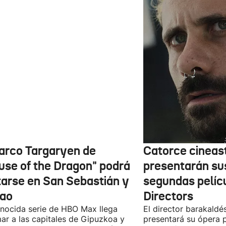
barco Targaryen de
Catorce cineas
use of the Dragon" podrá
presentarán su
itarse en San Sebastián y
segundas pelíc
bao
Directors
nocida serie de HBO Max llega
El director barakaldé
ar a las capitales de Gipuzkoa y
presentará su ópera p