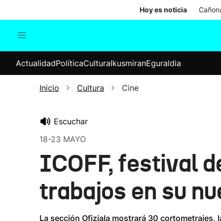
Hoy es noticia
Cañona
Actualidad
Política
Cul
Actualidad
Política
Cultura
Ikusmiran
Eguraldia
Sociedad
Elecciones
Economía
Inicio
Cultura
Cine
Internacional
Escuchar
18-23 MAYO
ICOFF, festival d
trabajos en su nu
La sección Ofiziala mostrará 30 cortometrajes, l