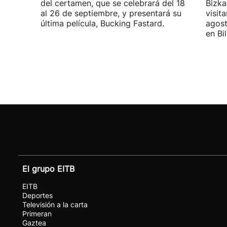
del certamen, que se celebrará del 18
Bizka
al 26 de septiembre, y presentará su
visit
última película, Bucking Fastard.
agost
en Bi
El grupo EITB
EITB
Deportes
Televisión a la carta
Primeran
Gaztea