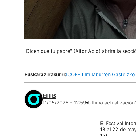
"Dicen que tu padre" (Aitor Abio) abrirá la secci
Euskaraz irakurri:
ICOFF film laburren Gasteizko 
EITB
11/05/2026 - 12:59
Última actualización
El Festival Int
18 al 22 de may
15).