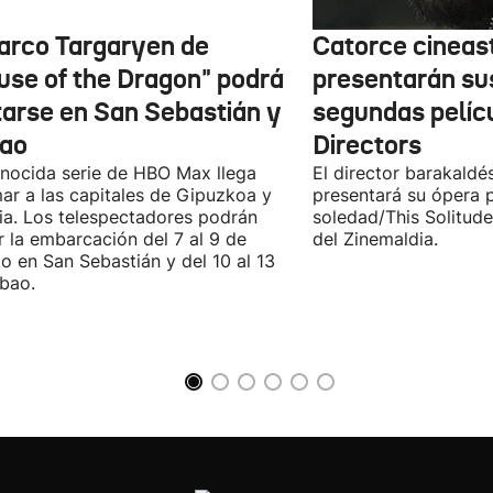
barco Targaryen de
Catorce cineas
use of the Dragon" podrá
presentarán su
itarse en San Sebastián y
segundas pelíc
bao
Directors
nocida serie de HBO Max llega
El director barakaldé
ar a las capitales de Gipuzkoa y
presentará su ópera p
ia. Los telespectadores podrán
soledad/This Solitude
ar la embarcación del 7 al 9 de
del Zinemaldia.
o en San Sebastián y del 10 al 13
lbao.