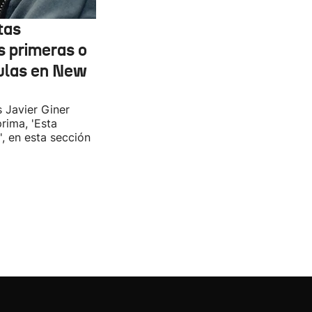
tas
s primeras o
ulas en New
s Javier Giner
rima, 'Esta
', en esta sección