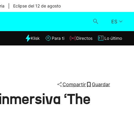
|
ria
Eclipse del 12 de agosto
ES
dia
Klisk
Para ti
Directos
Lo último
Klisk
Directos
Para ti
Compartir
Guardar
 inmersiva ‘The
Lo último