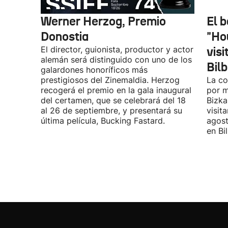
Werner Herzog, Premio
El 
Donostia
"Ho
El director, guionista, productor y actor
vis
alemán será distinguido con uno de los
Bil
galardones honoríficos más
prestigiosos del Zinemaldia. Herzog
La co
recogerá el premio en la gala inaugural
por m
del certamen, que se celebrará del 18
Bizka
al 26 de septiembre, y presentará su
visit
última película, Bucking Fastard.
agost
en Bi