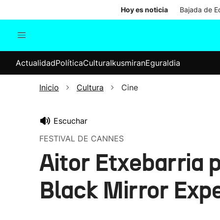
Hoy es noticia
Bajada de Ed
Actualidad
Política
Cul
Actualidad
Política
Cultura
Ikusmiran
Eguraldia
Sociedad
Elecciones
Economía
Inicio
Cultura
Cine
Internacional
Escuchar
FESTIVAL DE CANNES
Aitor Etxebarria 
Black Mirror Expe