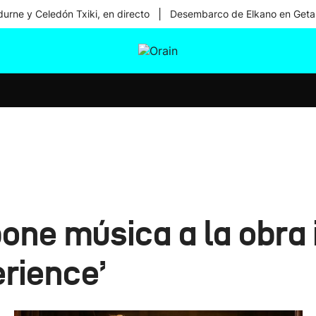
|
urne y Celedón Txiki, en directo
Desembarco de Elkano en Geta
tura
Ikusmiran
Egural
Salud
Tecnología
pone música a la obra
rience’