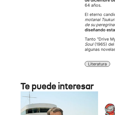
de diciembre de
64 años.
El eterno candi
motanai Tsukuru
de su peregrina
diseñando estac
Tanto "Drive M
Soul
(1965) del
algunas novela
Literatura
Te puede interesar