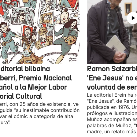
ditorial bilbaína
Ramon Saizarbit
iberri, Premio Nacional
'Ene Jesus' no 
añol a la Mejor Labor
voluntad de se
orial Cultural
La editorial Erein ha 
"Ene Jesus", de Ramón
erri, con 25 años de existencia, ve
publicada en 1976. Un
nguida “su inestimable contribución
prólogos e ilustraci
evar el cómic a categoría de alta
Muñoz acompañan esta
tura”.
palabras de Muñoz, "t
madre, un relato más q