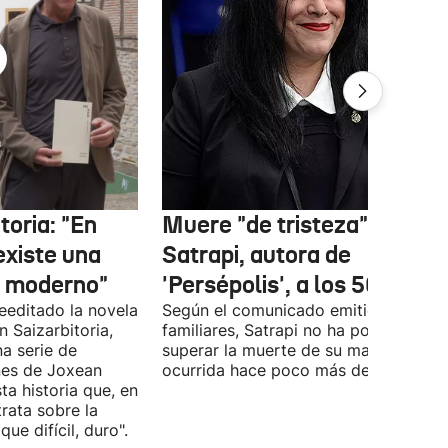
oria: "En
Muere "de tristeza" Marja
existe una
Satrapi, autora de
r moderno"
'Persépolis', a los 56 años
reeditado la novela
Según el comunicado emitido por sus
 Saizarbitoria,
familiares, Satrapi no ha podido
a serie de
superar la muerte de su marido,
ones de Joxean
ocurrida hace poco más de un año.
 historia que, en
rata sobre la
ue difícil, duro".