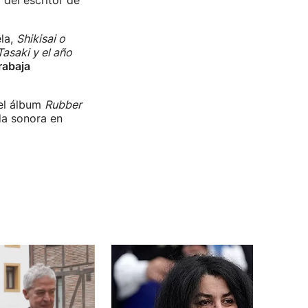
l del escritor de
ela,
Shikisai o
asaki y el año
rabaja
el álbum
Rubber
da sonora en