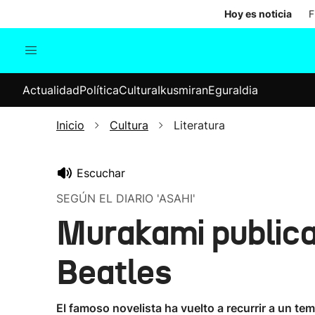
Hoy es noticia
F
Actualidad
Política
Cul
Actualidad
Política
Cultura
Ikusmiran
Eguraldia
Sociedad
Elecciones
Economía
Inicio
Cultura
Literatura
Internacional
Escuchar
SEGÚN EL DIARIO 'ASAHI'
Murakami publica 
Beatles
El famoso novelista ha vuelto a recurrir a un t