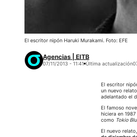
El escritor nipón Haruki Murakami. Foto: EFE
Agencias | EITB
07/11/2013 - 11:41
Última actualización
0
El escritor nip
un nuevo relato
adelantado el d
El famoso novel
hiciera en 198
como
Tokio Blu
El nuevo relato