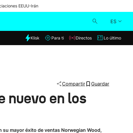
iaciones EEUU-Irán
ES
dia
Klisk
Para ti
Directos
Lo último
Klisk
Directos
Para ti
Compartir
Guardar
e nuevo en los
Lo último
 con su mayor éxito de ventas Norwegian Wood,