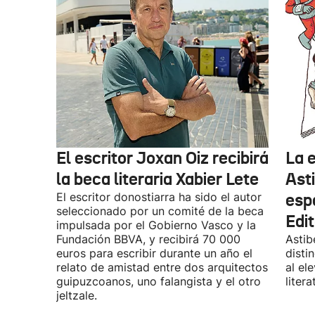
El escritor Joxan Oiz recibirá
La e
la beca literaria Xabier Lete
Ast
El escritor donostiarra ha sido el autor
esp
seleccionado por un comité de la beca
Edit
impulsada por el Gobierno Vasco y la
Fundación BBVA, y recibirá 70 000
Astib
euros para escribir durante un año el
disti
relato de amistad entre dos arquitectos
al el
guipuzcoanos, uno falangista y el otro
litera
jeltzale.