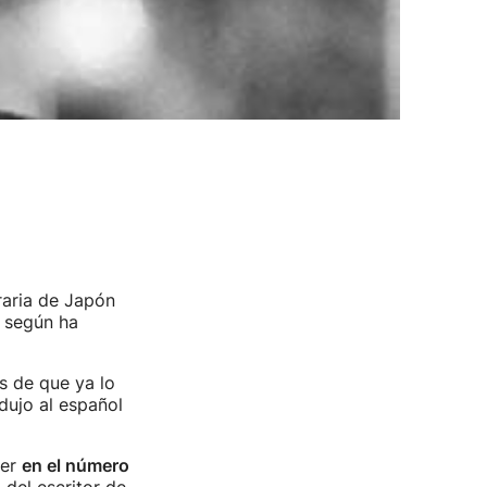
raria de Japón
, según ha
s de que ya lo
adujo al español
eer
en el número