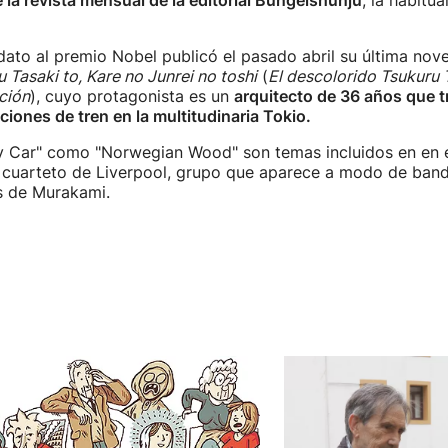
 la revista mensual de la editorial Bungeishunju
, la habitua
dato al premio Nobel publicó el pasado abril su última nov
 Tasaki to, Kare no Junrei no toshi
(
El descolorido Tsukuru T
ción
), cuyo protagonista es un
arquitecto de 36 años que t
iones de tren en la multitudinaria Tokio.
y Car" como "Norwegian Wood" son temas incluidos en en 
 cuarteto de Liverpool, grupo que aparece a modo de ban
s de Murakami.