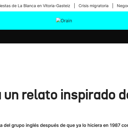
|
|
iestas de La Blanca en Vitoria-Gasteiz
Crisis migratoria
Negoc
tura
Ikusmiran
Egural
Salud
Tecnología
un relato inspirado d
ema del grupo inglés después de que ya lo hiciera en 1987