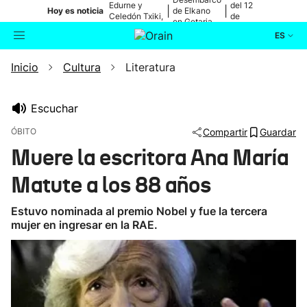
Edurne y
del 12
|
|
Hoy es noticia
de Elkano
Celedón Txiki,
de
en Getaria
en directo
agosto
ES
Inicio
Cultura
Literatura
Actualidad
Buscador
Política
Escuchar
ÓBITO
Compartir
Guardar
Cultura
Muere la escritora Ana María
Matute a los 88 años
Ikusmiran
Estuvo nominada al premio Nobel y fue la tercera
Eguraldia
mujer en ingresar en la RAE.