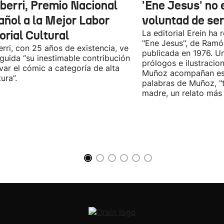
iberri, Premio Nacional
'Ene Jesus' no 
añol a la Mejor Labor
voluntad de se
orial Cultural
La editorial Erein ha 
"Ene Jesus", de Ramón
erri, con 25 años de existencia, ve
publicada en 1976. Un
nguida “su inestimable contribución
prólogos e ilustraci
evar el cómic a categoría de alta
Muñoz acompañan esta
tura”.
palabras de Muñoz, "t
madre, un relato más q