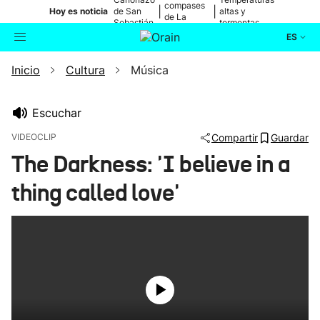
compases
|
|
Hoy es noticia
de San
altas y
de La
Sebastián
tormentas
Blanca
ES
Inicio
Cultura
Música
Actualidad
Buscador
Política
Escuchar
VIDEOCLIP
Compartir
Guardar
Cultura
The Darkness: 'I believe in a
thing called love'
Ikusmiran
Eguraldia