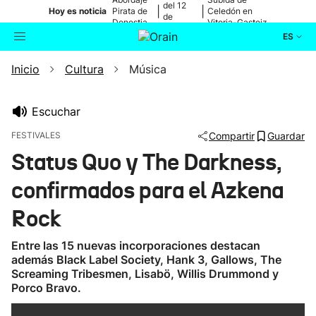
del 12
|
|
Hoy es noticia
Pirata de
Celedón en
de
Donostia
Vitoria-Gasteiz
agosto
ES
Inicio
Cultura
Música
Actualidad
Buscador
Política
Escuchar
FESTIVALES
Compartir
Guardar
Cultura
Status Quo y The Darkness,
confirmados para el Azkena
Ikusmiran
Rock
Eguraldia
Entre las 15 nuevas incorporaciones destacan
además Black Label Society, Hank 3, Gallows, The
Screaming Tribesmen, Lisabö, Willis Drummond y
Porco Bravo.