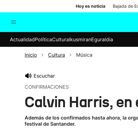
Hoy es noticia
Bajada de Ed
Actualidad
Política
Cul
Actualidad
Política
Cultura
Ikusmiran
Eguraldia
Sociedad
Elecciones
Economía
Inicio
Cultura
Música
Internacional
Escuchar
CONFIRMACIONES
Calvin Harris, en
Además de los confirmados hasta ahora, la orga
festival de Santander.