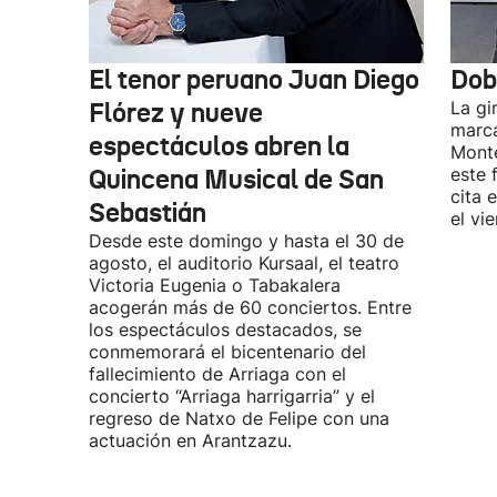
El tenor peruano Juan Diego
Dob
Flórez y nueve
La gi
marca
espectáculos abren la
Monte
Quincena Musical de San
este 
cita 
Sebastián
el vi
Desde este domingo y hasta el 30 de
agosto, el auditorio Kursaal, el teatro
Victoria Eugenia o Tabakalera
acogerán más de 60 conciertos. Entre
los espectáculos destacados, se
conmemorará el bicentenario del
fallecimiento de Arriaga con el
concierto “Arriaga harrigarria” y el
regreso de Natxo de Felipe con una
actuación en Arantzazu.