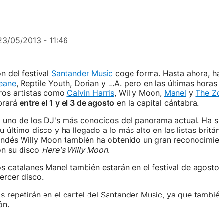
23/05/2013 - 11:46
ón del festival
Santander Music
coge forma. Hasta ahora, h
eane
, Reptile Youth, Dorian y L.A. pero en las últimas horas
ros artistas como
Calvin Harris
, Willy Moon,
Manel
y
The Z
ebrará
entre el 1 y el 3 de agosto
en la capital cántabra.
es uno de los DJ's más conocidos del panorama actual. Ha 
 último disco y ha llegado a lo más alto en las listas britán
landés Willy Moon también ha obtenido un gran reconocimi
on su disco
Here's Willy Moon
.
 los catalanes Manel también estarán en el festival de agost
ercer disco.
 repetirán en el cartel del Santander Music, ya que tambi
ón.