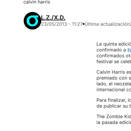
calvin harris
L.Z./X.D.
23/05/2013 - 11:27
Última actualización
La quinta edici
confirmado a
K
confirmados ot
festival se cel
Calvin Harris 
premiado con su
lado, el neoze
internacional c
Para finalizar,
de publicar su t
The Zombie Kids
la pasada edici