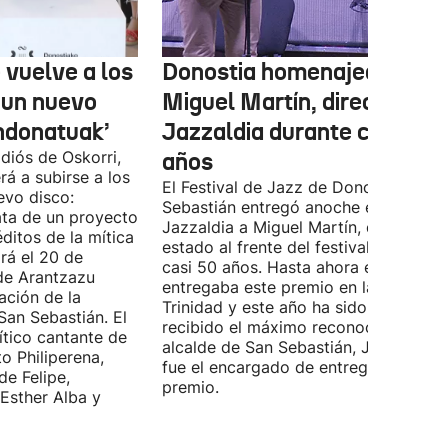
 vuelve a los
Donostia homenajea a
 un nuevo
Miguel Martín, director del
ndonatuak’
Jazzaldia durante casi 50
diós de Oskorri,
años
rá a subirse a los
El Festival de Jazz de Donostia-San
evo disco:
Sebastián entregó anoche el premio
ata de un proyecto
Jazzaldia a Miguel Martín, quien ha
ditos de la mítica
estado al frente del festival durante
rá el 20 de
casi 50 años. Hasta ahora era él quie
de Arantzazu
entregaba este premio en la Plaza de 
ación de la
Trinidad y este año ha sido él quien h
San Sebastián. El
recibido el máximo reconocimiento. E
ítico cantante de
alcalde de San Sebastián, Jon Insausti
o Philiperena,
fue el encargado de entregarle el
de Felipe,
premio.
Esther Alba y