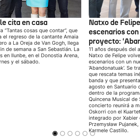
le cita en casa
Natxo de Felipe
ra “Tantas cosas que contar”, que
escenarios con
 el regreso de la cantante Amaia
proyecto: ‘Aba
ro a La Oreja de Van Gogh, llega
fin de semana a San Sebastián. La
11 años después del a
es en Ilunbe, en el Donostia Arena,
Natxo de Felipe volve
ernes y el sábado.
escenarios con un nu
‘Abandonatuak’. Se tr
que rescata temas iné
banda y que presenta
agosto en Santuario 
dentro de la program
Quincena Musical de 
concierto reunirá a m
Oskorri con el Kuartet
integrado por Xabier 
Przemysław Pujanek, 
Karmele Castillo.