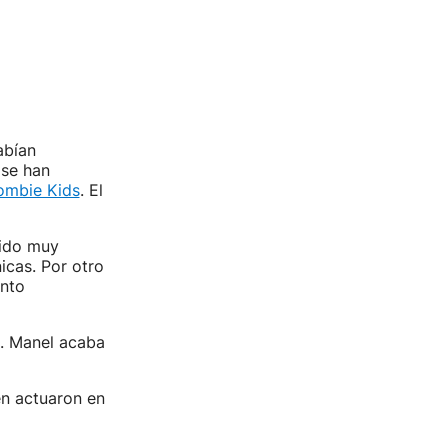
abían
 se han
ombie Kids
. El
sido muy
icas. Por otro
ento
o. Manel acaba
én actuaron en