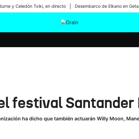
|
urne y Celedón Txiki, en directo
Desembarco de Elkano en Geta
tura
Ikusmiran
Egural
Salud
Tecnología
 el festival Santander
nización ha dicho que también actuarán Willy Moon, Manel