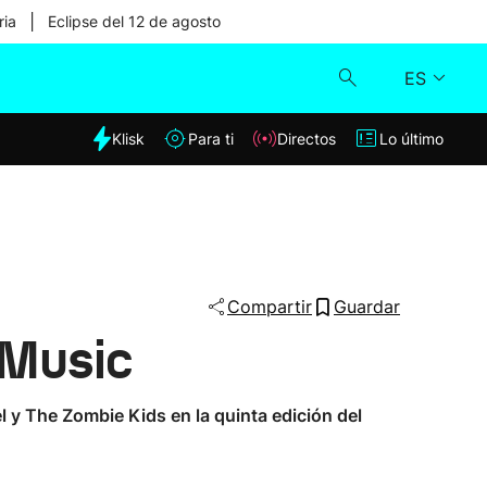
|
ria
Eclipse del 12 de agosto
ES
dia
Klisk
Para ti
Directos
Lo último
Klisk
Directos
Para ti
Compartir
Guardar
 Music
Lo último
 y The Zombie Kids en la quinta edición del