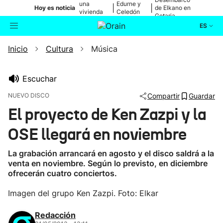
una
Edurne y
|
|
Hoy es noticia
de Elkano en
vivienda
Celedón
Getaria
de Bilbao
Txiki
ES
Inicio
Cultura
Música
Actualidad
Buscador
Política
Escuchar
NUEVO DISCO
Compartir
Guardar
Cultura
El proyecto de Ken Zazpi y la
OSE llegará en noviembre
Ikusmiran
La grabación arrancará en agosto y el disco saldrá a la
Eguraldia
venta en noviembre. Según lo previsto, en diciembre
ofrecerán cuatro conciertos.
Imagen del grupo Ken Zazpi. Foto: Elkar
Redacción