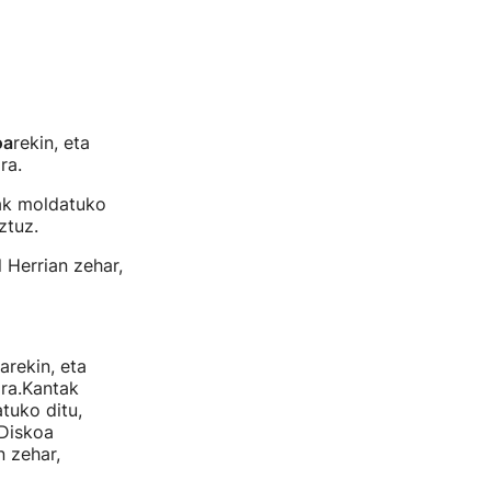
oa
rekin, eta
ra.
iak moldatuko
ztuz.
 Herrian zehar,
arekin, eta
ara.Kantak
tuko ditu,
.Diskoa
n zehar,