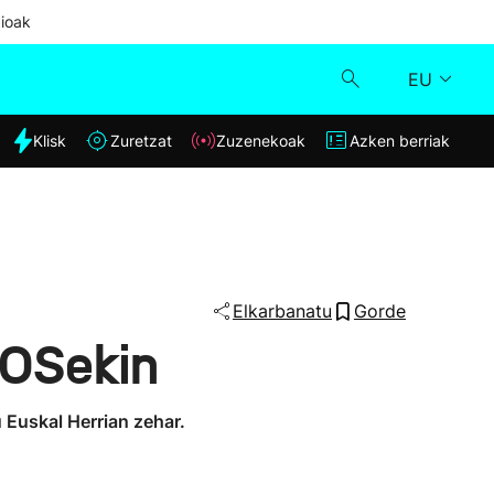
ioak
EU
dia
Klisk
Zuretzat
Zuzenekoak
Azken berriak
Klisk
Zuzenekoak
Zuretzat
Elkarbanatu
Gorde
EOSekin
Azken berriak
u Euskal Herrian zehar.