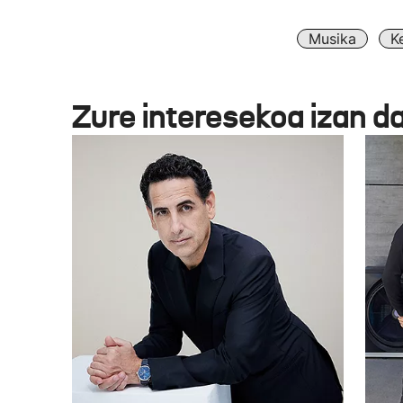
Musika
K
Zure interesekoa izan d