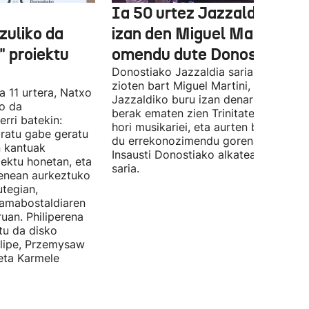
e
Ia 50 urtez Jazzaldiko bur
zuliko da
izan den Miguel Martin
 proiektu
omendu dute Donostian
Donostiako Jazzaldia saria eman
zioten bart Miguel Martini, ia 50 urte
a 11 urtera, Natxo
Jazzaldiko buru izan denari. Orain ar
ko da
berak ematen zien Trinitate Plazan sa
erri batekin:
hori musikariei, eta aurten berak jaso
ratu gabe geratu
du errekonozimendu gorena. Jon
n kantuak
Insausti Donostiako alkateak eman zi
iektu honetan, eta
saria.
enean aurkeztuko
tegian,
amabostaldiaren
uan. Philiperena
itu da disko
elipe, Przemysaw
 eta Karmele