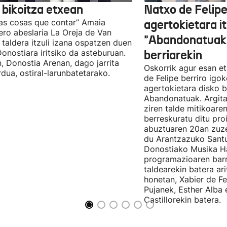
 bikoitza etxean
Natxo de Felip
as cosas que contar” Amaia
agertokietara it
ro abeslaria La Oreja de Van
"Abandonatuak"
taldera itzuli izana ospatzen duen
Donostiara iritsiko da asteburuan.
berriarekin
n, Donostia Arenan, dago jarrita
Oskorrik agur esan et
rdua, ostiral-larunbatetarako.
de Felipe berriro igo
agertokietara disko b
Abandonatuak. Argita
ziren talde mitikoare
berreskuratu ditu pro
abuztuaren 20an zuz
du Arantzazuko Santu
Donostiako Musika H
programazioaren barr
taldearekin batera ar
honetan, Xabier de F
Pujanek, Esther Alba
Castillorekin batera.