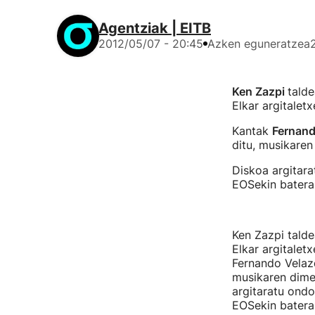
Agentziak | EITB
2012/05/07 - 20:45
Azken eguneratzea
Ken Zazpi
tald
Elkar argitalet
Kantak
Fernand
ditu, musikaren
Diskoa argitara
EOSekin batera
Ken Zazpi talde
Elkar argitalet
Fernando Velaz
musikaren dimen
argitaratu ondo
EOSekin batera