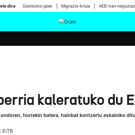
|
|
ste dira
Gasteizko jaiak
Migrazio-krisia
AEB-Iran negoziaz
tura
Ikusmiran
Egural
Osasuna
Teknologia
berria kaleratuko du 
 ondoren, horrekin batera, hainbat kontzertu eskainiko dit
: EiTB