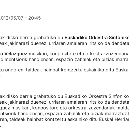
2012/05/07 - 20:45
eak disko berria grabatuko du
Euskadiko Orkestra Sinfonik
xeak jakinarazi duenez, urriaren amaieran iritsiko da dendeta
o Velazquez
musikari, konpositore eta orkestra-zuzendar
 dimentsiorik handienean, espazio zabalak eta biziak marra
tu ondoren, taldeak hainbat kontzertu eskainiko ditu Euskal
.
ak disko berria grabatuko du Euskadiko Orkestra Sinfoniko
xeak jakinarazi duenez, urriaren amaieran iritsiko da dendet
quez musikari, konpositore eta orkestra-zuzendariak molda
tsiorik handienean, espazio zabalak eta biziak marraztuz
ren, taldeak hainbat kontzertu eskainiko ditu Euskal Herria
.