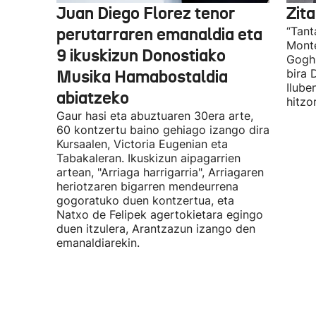
Juan Diego Florez tenor
Zita
perutarraren emanaldia eta
“Tant
Monte
9 ikuskizun Donostiako
Gogh 
Musika Hamabostaldia
bira 
Ilube
abiatzeko
hitzo
Gaur hasi eta abuztuaren 30era arte,
60 kontzertu baino gehiago izango dira
Kursaalen, Victoria Eugenian eta
Tabakaleran. Ikuskizun aipagarrien
artean, "Arriaga harrigarria", Arriagaren
heriotzaren bigarren mendeurrena
gogoratuko duen kontzertua, eta
Natxo de Felipek agertokietara egingo
duen itzulera, Arantzazun izango den
emanaldiarekin.