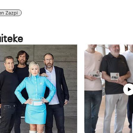
en Zazpi
aiteke