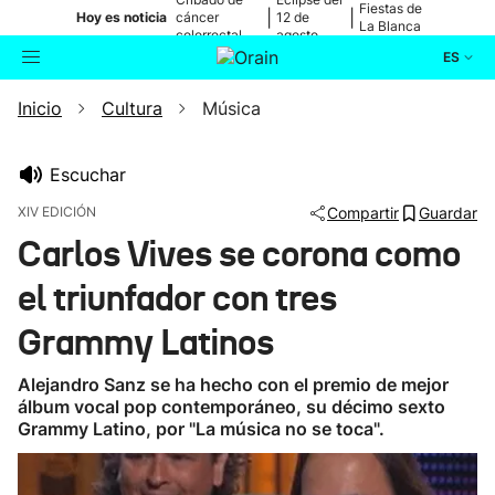
Fiestas de
|
|
Hoy es noticia
cáncer
12 de
La Blanca
colorrectal
agosto
ES
Inicio
Cultura
Música
Actualidad
Buscador
Política
Escuchar
XIV EDICIÓN
Compartir
Guardar
Cultura
Carlos Vives se corona como
el triunfador con tres
Ikusmiran
Grammy Latinos
Eguraldia
Alejandro Sanz se ha hecho con el premio de mejor
álbum vocal pop contemporáneo, su décimo sexto
Grammy Latino, por "La música no se toca".