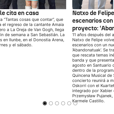
le cita en casa
Natxo de Felipe
ra “Tantas cosas que contar”, que
escenarios con
 el regreso de la cantante Amaia
proyecto: ‘Aba
ro a La Oreja de Van Gogh, llega
fin de semana a San Sebastián. La
11 años después del a
es en Ilunbe, en el Donostia Arena,
Natxo de Felipe volve
ernes y el sábado.
escenarios con un nu
‘Abandonatuak’. Se tr
que rescata temas iné
banda y que presenta
agosto en Santuario 
dentro de la program
Quincena Musical de 
concierto reunirá a m
Oskorri con el Kuartet
integrado por Xabier 
Przemysław Pujanek, 
Karmele Castillo.