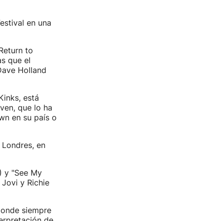
estival en una
Return to
s que el
 Dave Holland
Kinks, está
ven, que lo ha
wn en su país o
 Londres, en
8) y "See My
 Jovi y Richie
 donde siempre
terpretación de