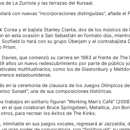
a de La Zurriola y las terrazas del Kursaal.
pliará con nuevas "incorporaciones distinguidas", añade el F
ck Corea y el bajista Stanley Clarke, dos de los músicos de 
án en esta ocasión a San Sebastián en formato dúo, mientra
n Scofield lo hará con su grupo Überjam y el contrabajista
o Prism.
y Davies, que comenzó su carrera en 1963 al frente de The 
69 años un nuevo redescubrimiento por parte de público jo
tivales multitudinarios, como los de Glastonbury y Meltdo
rience estadounidense.
ás en la ceremonia de clausura de los Juegos Olímpicos de
rloo Sunset", una de sus composiciones históricas.
os trabajos en solitario figuran "Working Man's Café" (200
, en el que colaboran Bruce Springsteen, Metallica, Jon Bon
otros, para recrear los éxitos de The Kinks.
 inimitable en sus juegos vocales, regresará al Jazzaldia,
un gran poder de convocatoria, con "Spirityouall", su rein