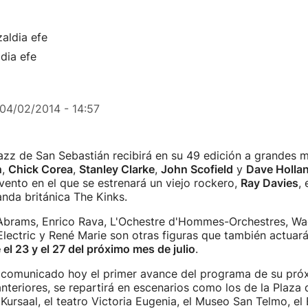
dia efe
04/02/2014 - 14:57
Jazz de San Sebastián recibirá en su 49 edición a grandes
n
,
Chick Corea
,
Stanley Clarke
,
John Scofield
y
Dave Holla
ento en el que se estrenará un viejo rockero,
Ray Davies
,
anda británica The Kinks.
Abrams, Enrico Rava, L'Ochestre d'Hommes-Orchestres, W
Electric y René Marie son otras figuras que también actuar
 el 23 y el 27 del próximo mes de julio
.
a comunicado hoy el primer avance del programa de su pró
nteriores, se repartirá en escenarios como los de la Plaza d
l Kursaal, el teatro Victoria Eugenia, el Museo San Telmo, el