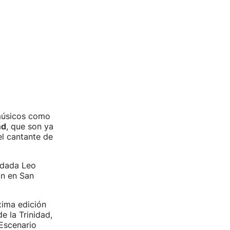
 músicos como
nd
, que son ya
 el cantante de
adada Leo
án en San
xima edición
e la Trinidad,
 Escenario