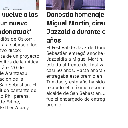
 vuelve a los
Donostia homenajea a
 un nuevo
Miguel Martín, director del
ndonatuak’
Jazzaldia durante casi 50
diós de Oskorri,
años
rá a subirse a los
El Festival de Jazz de Donostia-San
evo disco:
Sebastián entregó anoche el premio
ata de un proyecto
Jazzaldia a Miguel Martín, quien ha
ditos de la mítica
estado al frente del festival durante
rá el 20 de
casi 50 años. Hasta ahora era él quie
de Arantzazu
entregaba este premio en la Plaza de 
ación de la
Trinidad y este año ha sido él quien h
San Sebastián. El
recibido el máximo reconocimiento. E
ítico cantante de
alcalde de San Sebastián, Jon Insausti
o Philiperena,
fue el encargado de entregarle el
de Felipe,
premio.
Esther Alba y