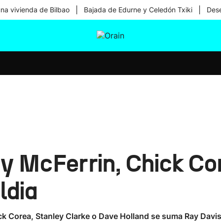
|
|
una vivienda de Bilbao
Bajada de Edurne y Celedón Txiki
Dese
tura
Ikusmiran
Egural
Salud
Tecnología
y McFerrin, Chick Co
ldia
ck Corea, Stanley Clarke o Dave Holland se suma Ray Davis,