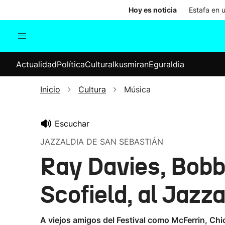
Hoy es noticia
Estafa en 
Actualidad
Política
Cul
Actualidad
Política
Cultura
Ikusmiran
Eguraldia
Sociedad
Elecciones
Economía
Inicio
Cultura
Música
Internacional
Escuchar
JAZZALDIA DE SAN SEBASTIÁN
Ray Davies, Bobb
Scofield, al Jazza
A viejos amigos del Festival como McFerrin, Chi