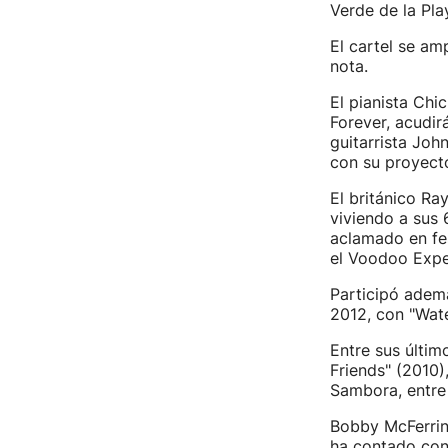
Verde de la Play
El cartel se am
nota.
El pianista Chi
Forever, acudir
guitarrista Joh
con su proyect
El británico Ra
viviendo a sus 
aclamado en fes
el Voodoo Expe
Participó adem
2012, con "Wate
Entre sus últim
Friends" (2010)
Sambora, entre 
Bobby McFerrin,
ha contado con 