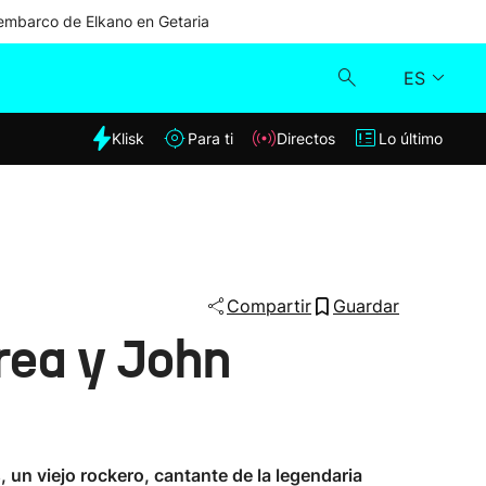
mbarco de Elkano en Getaria
ES
dia
Klisk
Para ti
Directos
Lo último
Klisk
Directos
Para ti
Compartir
Guardar
rea y John
Lo último
 un viejo rockero, cantante de la legendaria