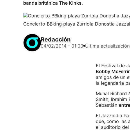
banda británica The Kinks.
Concierto BBking playa Zurriola Donostia Jazzal
Redacción
04/02/2014 - 01:00
Última actualización
El Festival de 
Bobby McFerri
amigos de un ev
la legendaria b
Muhal Richard 
Smith, Ibrahim 
Sebastián
entre
El Jazzaldia h
que, como las a
el auditorio de