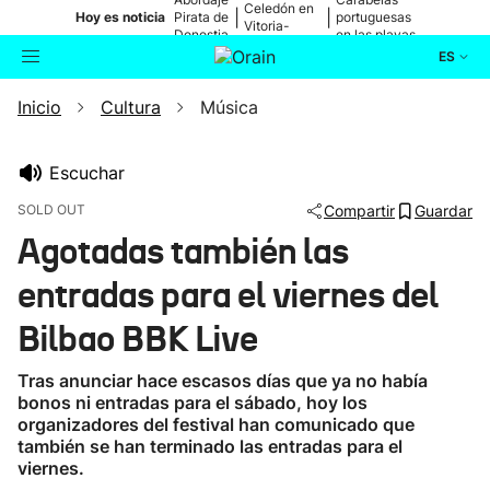
Celedón en
|
|
Hoy es noticia
Pirata de
portuguesas
Vitoria-
Donostia
en las playas
Gasteiz
ES
Inicio
Cultura
Música
Actualidad
Buscador
Política
Escuchar
SOLD OUT
Compartir
Guardar
Cultura
Agotadas también las
entradas para el viernes del
Ikusmiran
Bilbao BBK Live
Eguraldia
Tras anunciar hace escasos días que ya no había
bonos ni entradas para el sábado, hoy los
organizadores del festival han comunicado que
también se han terminado las entradas para el
viernes.