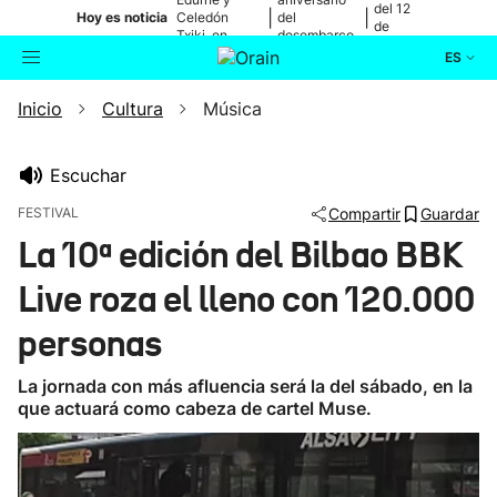
del 12
|
|
Hoy es noticia
Celedón
del
de
Txiki, en
desembarco
agosto
directo
de Elkano
ES
Inicio
Cultura
Música
Actualidad
Buscador
Política
Escuchar
FESTIVAL
Compartir
Guardar
Cultura
La 10ª edición del Bilbao BBK
Live roza el lleno con 120.000
Ikusmiran
personas
Eguraldia
La jornada con más afluencia será la del sábado, en la
que actuará como cabeza de cartel Muse.