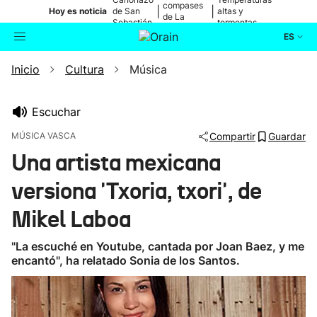
compases
|
|
Hoy es noticia
de San
altas y
de La
Sebastián
tormentas
Blanca
ES
Inicio
Cultura
Música
Actualidad
Buscador
Política
Escuchar
MÚSICA VASCA
Compartir
Guardar
Cultura
Una artista mexicana
versiona 'Txoria, txori', de
Ikusmiran
Mikel Laboa
Eguraldia
"La escuché en Youtube, cantada por Joan Baez, y me
encantó", ha relatado Sonia de los Santos.