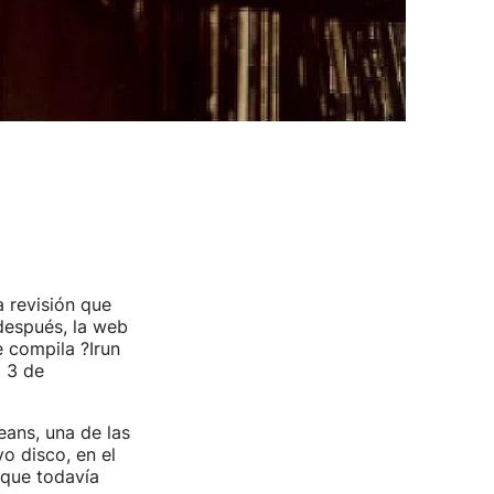
 revisión que
 después, la web
e compila ?Irun
l 3 de
ans, una de las
o disco, en el
 que todavía