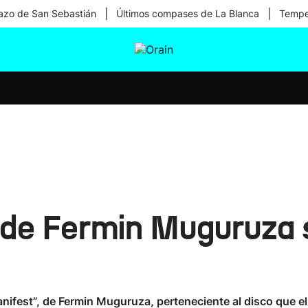
|
|
zo de San Sebastián
Últimos compases de La Blanca
Temper
tura
Ikusmiran
Egural
Salud
Tecnología
' de Fermin Muguruza
nifest”, de Fermin Muguruza, perteneciente al disco que el