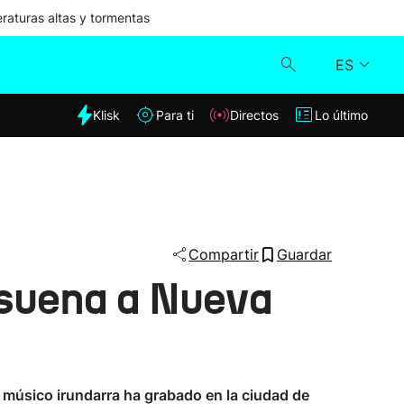
aturas altas y tormentas
ES
dia
Klisk
Para ti
Directos
Lo último
Klisk
Directos
Para ti
Compartir
Guardar
 suena a Nueva
Lo último
 músico irundarra ha grabado en la ciudad de