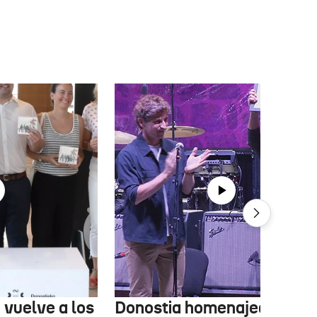
 vuelve a los
Donostia homenajea a