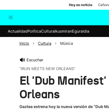
Hoy es noticia
Cañona
Actualidad
Política
Cul
Actualidad
Política
Cultura
Ikusmiran
Eguraldia
Sociedad
Elecciones
Economía
Inicio
Cultura
Música
Internacional
Escuchar
“IRUN MEETS NEW ORLEANS”
El 'Dub Manifest
Orleans
Gaztea estrena hoy la nueva versión de “Dub Ma