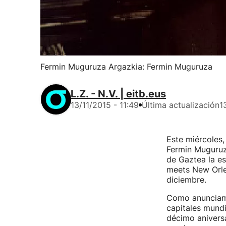
Fermin Muguruza Argazkia: Fermin Muguruza
L.Z. - N.V. | eitb.eus
13/11/2015 - 11:49
Última actualización
1
Este miércoles,
Fermin Muguruz
de Gaztea la es
meets New Orlea
diciembre.
Como anunciamo
capitales mundi
décimo aniversa