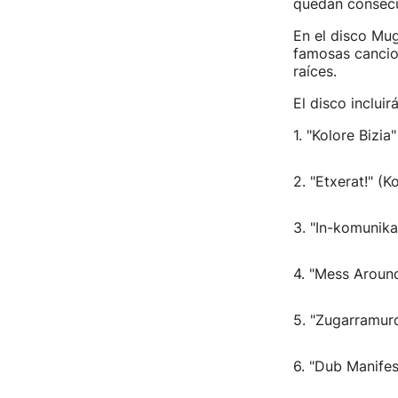
quedan consecu
En el disco Mug
famosas cancion
raíces.
El disco incluir
1. "Kolore Bizia
2. "Etxerat!" (K
3. "In-komunik
4. "Mess Around
5. "Zugarramur
6. "Dub Manife