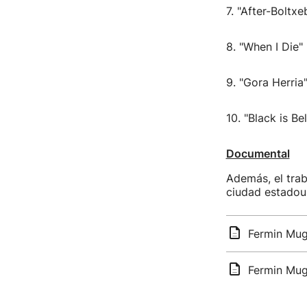
7. "After-Boltxe
8. "When I Die" 
9. "Gora Herria
10. "Black is B
Documental
Además, el tra
ciudad estadou
Fermin Mugu
Fermin Mug