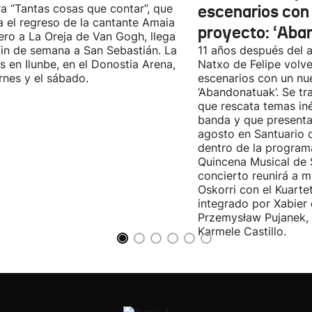
ra “Tantas cosas que contar”, que
escenarios con
 el regreso de la cantante Amaia
proyecto: ‘Aba
ro a La Oreja de Van Gogh, llega
fin de semana a San Sebastián. La
11 años después del a
es en Ilunbe, en el Donostia Arena,
Natxo de Felipe volve
ernes y el sábado.
escenarios con un nu
‘Abandonatuak’. Se tr
que rescata temas iné
banda y que presenta
agosto en Santuario 
dentro de la program
Quincena Musical de 
concierto reunirá a m
Oskorri con el Kuartet
integrado por Xabier 
Przemysław Pujanek, 
Karmele Castillo.