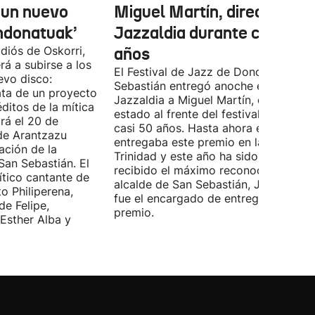
 un nuevo
Miguel Martín, director del
ndonatuak’
Jazzaldia durante casi 50
diós de Oskorri,
años
rá a subirse a los
El Festival de Jazz de Donostia-San
evo disco:
Sebastián entregó anoche el premio
ata de un proyecto
Jazzaldia a Miguel Martín, quien ha
ditos de la mítica
estado al frente del festival durante
rá el 20 de
casi 50 años. Hasta ahora era él quie
de Arantzazu
entregaba este premio en la Plaza de 
ación de la
Trinidad y este año ha sido él quien h
San Sebastián. El
recibido el máximo reconocimiento. E
ítico cantante de
alcalde de San Sebastián, Jon Insausti
o Philiperena,
fue el encargado de entregarle el
de Felipe,
premio.
Esther Alba y