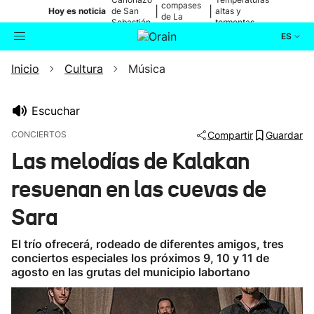
compases
|
|
Hoy es noticia
de San
altas y
de La
Sebastián
tormentas
Blanca
ES
Inicio
Cultura
Música
Actualidad
Buscador
Política
Escuchar
CONCIERTOS
Compartir
Guardar
Cultura
Las melodías de Kalakan
resuenan en las cuevas de
Ikusmiran
Sara
Eguraldia
El trío ofrecerá, rodeado de diferentes amigos, tres
conciertos especiales los próximos 9, 10 y 11 de
agosto en las grutas del municipio labortano