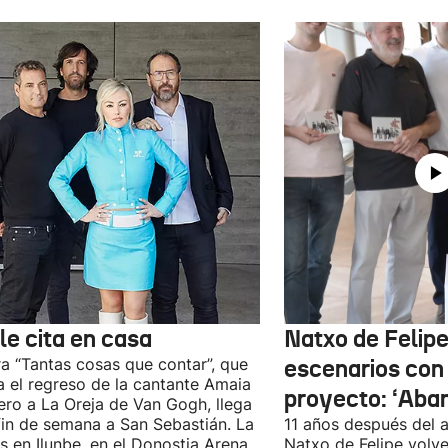
le cita en casa
Natxo de Felipe
ra “Tantas cosas que contar”, que
escenarios con
 el regreso de la cantante Amaia
proyecto: ‘Aba
ro a La Oreja de Van Gogh, llega
fin de semana a San Sebastián. La
11 años después del a
es en Ilunbe, en el Donostia Arena,
Natxo de Felipe volve