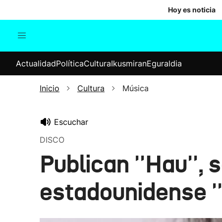
Hoy es noticia
Actualidad
Política
Cul
Actualidad
Política
Cultura
Ikusmiran
Eguraldia
Sociedad
Elecciones
Economía
Inicio
Cultura
Música
Internacional
Escuchar
DISCO
Publican ''Hau'',
estadounidense ''