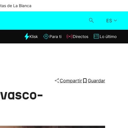
stas de La Blanca
ES
dia
Klisk
Para ti
Directos
Lo último
Klisk
Directos
Para ti
Compartir
Guardar
o vasco-
Lo último