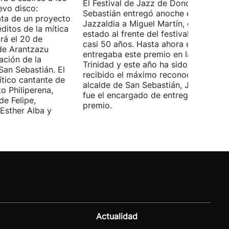
El Festival de Jazz de Donostia-San
evo disco:
Sebastián entregó anoche el premio
ata de un proyecto
Jazzaldia a Miguel Martín, quien ha
ditos de la mítica
estado al frente del festival durante
rá el 20 de
casi 50 años. Hasta ahora era él quie
de Arantzazu
entregaba este premio en la Plaza de 
ación de la
Trinidad y este año ha sido él quien h
San Sebastián. El
recibido el máximo reconocimiento. E
ítico cantante de
alcalde de San Sebastián, Jon Insausti
o Philiperena,
fue el encargado de entregarle el
de Felipe,
premio.
Esther Alba y
Actualidad