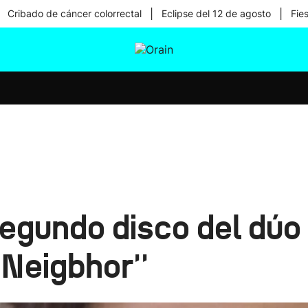
|
|
Cribado de cáncer colorrectal
Eclipse del 12 de agosto
Fie
tura
Ikusmiran
Egural
Salud
Tecnología
 segundo disco del dú
Neigbhor''