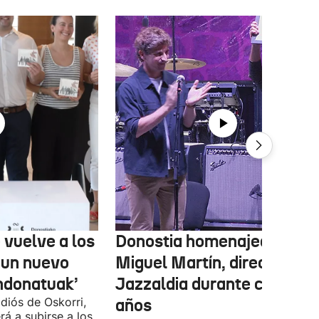
 vuelve a los
Donostia homenajea a
 un nuevo
Miguel Martín, director del
ndonatuak’
Jazzaldia durante casi 50
diós de Oskorri,
años
rá a subirse a los