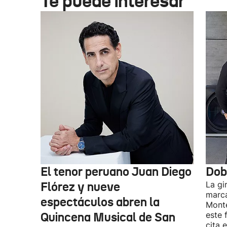
Te puede interesar
El tenor peruano Juan Diego
Dob
Flórez y nueve
La gi
marca
espectáculos abren la
Monte
Quincena Musical de San
este 
cita 