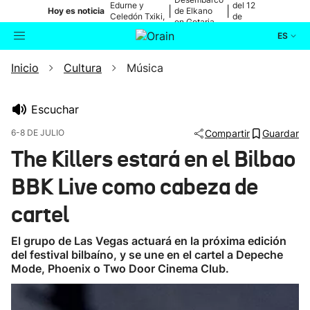
Edurne y
del 12
|
|
Hoy es noticia
de Elkano
Celedón Txiki,
de
en Getaria
en directo
agosto
ES
Inicio
Cultura
Música
Actualidad
Buscador
Política
Escuchar
6-8 DE JULIO
Compartir
Guardar
Cultura
The Killers estará en el Bilbao
BBK Live como cabeza de
Ikusmiran
cartel
Eguraldia
El grupo de Las Vegas actuará en la próxima edición
del festival bilbaíno, y se une en el cartel a Depeche
Mode, Phoenix o Two Door Cinema Club.