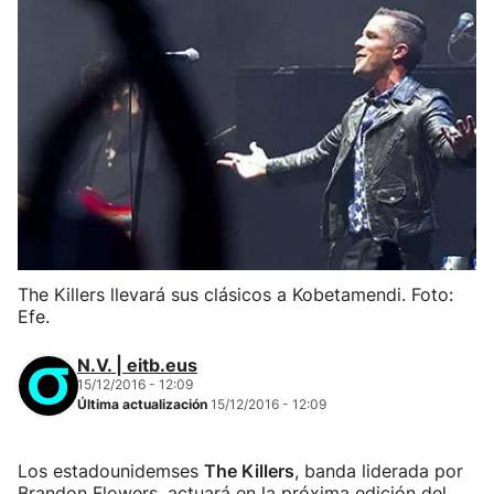
The Killers llevará sus clásicos a Kobetamendi. Foto:
Efe.
N.V. | eitb.eus
15/12/2016 - 12:09
Última actualización
15/12/2016 - 12:09
Los estadounidemses
The Killers
, banda liderada por
Brandon Flowers, actuará en la próxima edición del