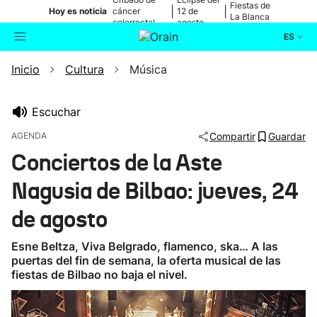
Fiestas de
|
|
Hoy es noticia
cáncer
12 de
La Blanca
colorrectal
agosto
ES
Inicio
Cultura
Música
Actualidad
Buscador
Política
Escuchar
AGENDA
Compartir
Guardar
Cultura
Conciertos de la Aste
Nagusia de Bilbao: jueves, 24
Ikusmiran
de agosto
Eguraldia
Esne Beltza, Viva Belgrado, flamenco, ska… A las
puertas del fin de semana, la oferta musical de las
fiestas de Bilbao no baja el nivel.