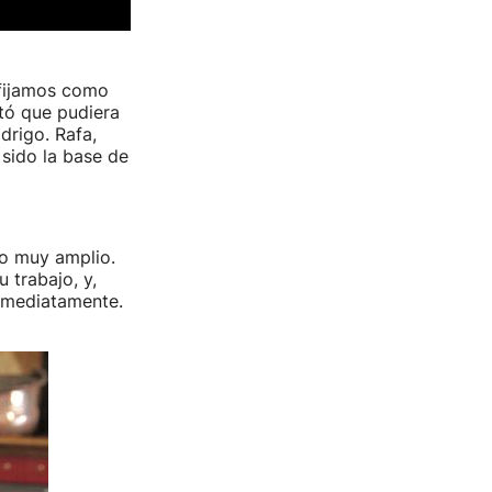
 fijamos como
stó que pudiera
drigo. Rafa,
 sido la base de
co muy amplio.
 trabajo, y,
nmediatamente.