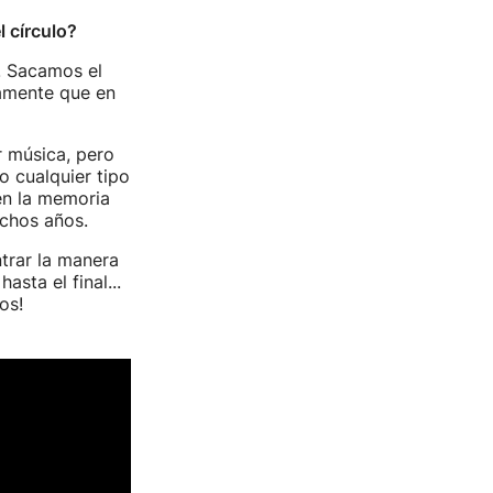
l círculo?
. Sacamos el
ramente que en
r música, pero
 cualquier tipo
en la memoria
chos años.
trar la manera
sta el final...
os!