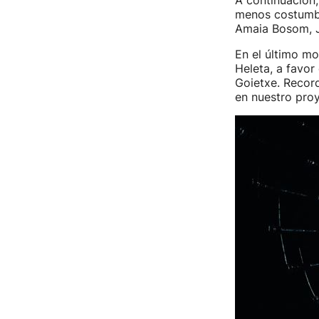
A continuación,
menos costumbre
Amaia Bosom, J
En el último m
Heleta, a favor
Goietxe. Record
en nuestro pro