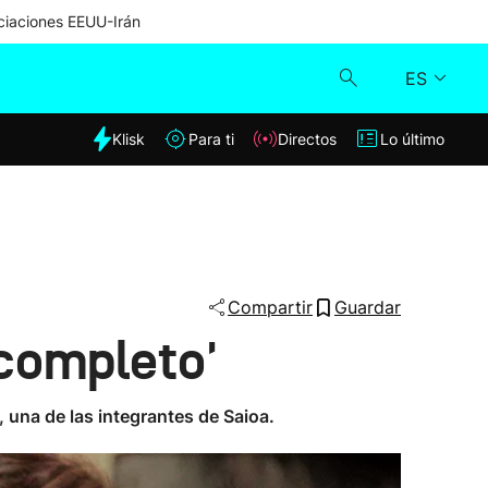
iaciones EEUU-Irán
ES
dia
Klisk
Para ti
Directos
Lo último
Klisk
Directos
Para ti
Compartir
Guardar
 completo'
Lo último
 una de las integrantes de Saioa.