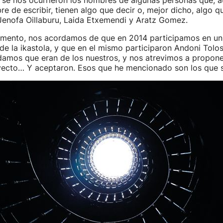
 se nos ocurrieron los nombres de algunas personas que, 
 de escribir, tienen algo que decir o, mejor dicho, algo qu
enofa Oillaburu, Laida Etxemendi y Aratz Gomez.
omento, nos acordamos de que en 2014 participamos en un
 de la ikastola, y que en el mismo participaron Andoni Tolo
amos que eran de los nuestros, y nos atrevimos a proponer
yecto… Y aceptaron. Esos que he mencionado son los que 