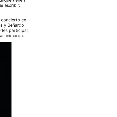
aunque tienen
e escribir:
 concierto en
sa y Beñardo
les participar
se animaron.