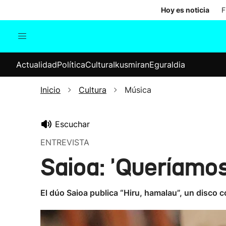
Hoy es noticia
F
Actualidad
Política
Cul
Actualidad
Política
Cultura
Ikusmiran
Eguraldia
Sociedad
Elecciones
Economía
Inicio
Cultura
Música
Internacional
Escuchar
ENTREVISTA
Saioa: 'Queríamo
El dúo Saioa publica “Hiru, hamalau”, un disco 