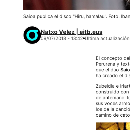
Saioa publica el disco "Hiru, hamalau". Foto: Iba
Natxo Velez | eitb.eus
09/07/2018 - 13:42
Última actualización
El concepto del
Perurena y text
que el dúo
Sai
ha creado el d
Zubeldia e Iria
construido con
de antemano: lo
sus voces armo
los de la canci
camino de cato