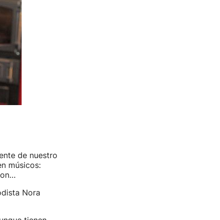
ente de nuestro
en músicos:
rdon…
odista Nora