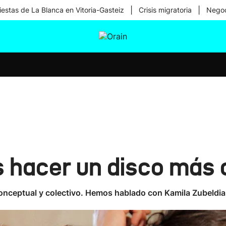
|
|
iestas de La Blanca en Vitoria-Gasteiz
Crisis migratoria
Negoc
tura
Ikusmiran
Egural
Salud
Tecnología
s hacer un disco más
conceptual y colectivo. Hemos hablado con Kamila Zubeldia,