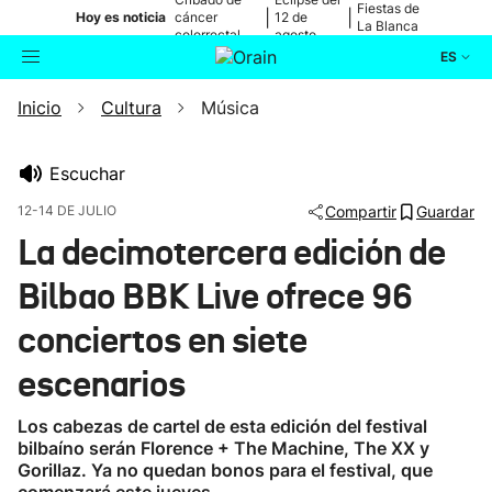
Fiestas de
|
|
Hoy es noticia
cáncer
12 de
La Blanca
colorrectal
agosto
ES
Inicio
Cultura
Música
Actualidad
Buscador
Política
Escuchar
12-14 DE JULIO
Compartir
Guardar
Cultura
La decimotercera edición de
Bilbao BBK Live ofrece 96
Ikusmiran
conciertos en siete
Eguraldia
escenarios
Los cabezas de cartel de esta edición del festival
bilbaíno serán Florence + The Machine, The XX y
Gorillaz. Ya no quedan bonos para el festival, que