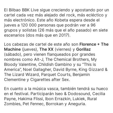
El Bilbao BBK Live sigue creciendo y apostando por un
cartel cada vez más alejado del rock, más ecléctico y
más electrónico. Este año Kobeta espera desde el
jueves a 120 000 personas que podrán ver a 96
grupos y solistas (26 más que el año pasado) en siete
escenarios (dos más que en 2017).
Los cabezas de cartel de este año son
Florence + The
Machine
(jueves),
The XX
(viernes) y
Gorillaz
(sábado), pero vienen flanqueados por grandes
nombres como Alt-J, The Chemical Brothers, My
Bloody Valentine, Childish Gambino y su “This is
America”, Noel Gallagher, David Byrne, King Gizzard &
The Lizard Wizard, Parquet Courts, Benjamin
Clementine y Cigarettes after Sex.
En cuanto a la música vasca, también tendrá su hueco
en el festival. Participarán Iseo & Dodosound, Cecilia
Payne, Hakima Flissi, Ibon Errazkin, Lukiek, Rural
Zombies, Pet Fennec, Borrokan y Aneguria.