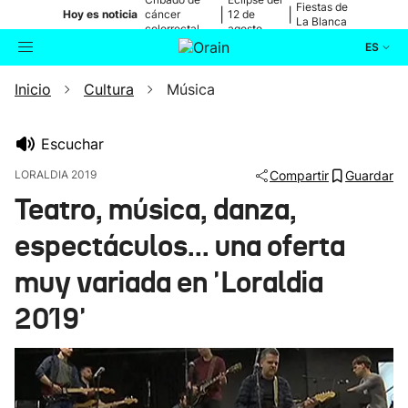
Fiestas de
|
|
Hoy es noticia
cáncer
12 de
La Blanca
colorrectal
agosto
ES
Inicio
Cultura
Música
Actualidad
Buscador
Política
Escuchar
LORALDIA 2019
Compartir
Guardar
Cultura
Teatro, música, danza,
espectáculos... una oferta
Ikusmiran
muy variada en 'Loraldia
Eguraldia
2019'