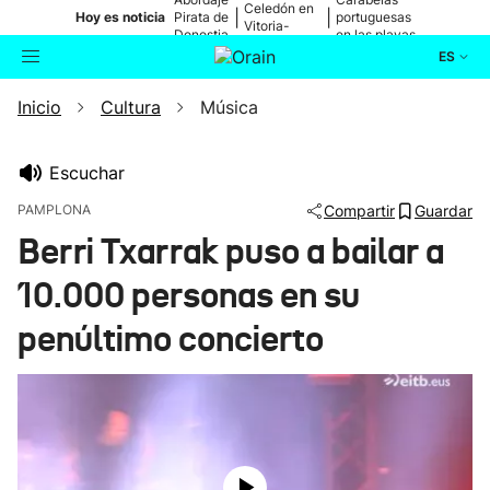
Celedón en
|
|
Hoy es noticia
Pirata de
portuguesas
Vitoria-
Donostia
en las playas
Gasteiz
ES
Inicio
Cultura
Música
Actualidad
Buscador
Política
Escuchar
PAMPLONA
Compartir
Guardar
Cultura
Berri Txarrak puso a bailar a
10.000 personas en su
Ikusmiran
penúltimo concierto
Eguraldia