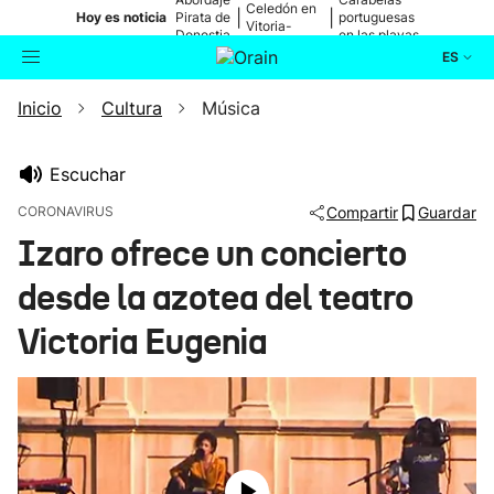
Celedón en
|
|
Hoy es noticia
Pirata de
portuguesas
Vitoria-
Donostia
en las playas
Gasteiz
ES
Inicio
Cultura
Música
Actualidad
Buscador
Política
Escuchar
CORONAVIRUS
Compartir
Guardar
Cultura
Izaro ofrece un concierto
desde la azotea del teatro
Ikusmiran
Victoria Eugenia
Eguraldia