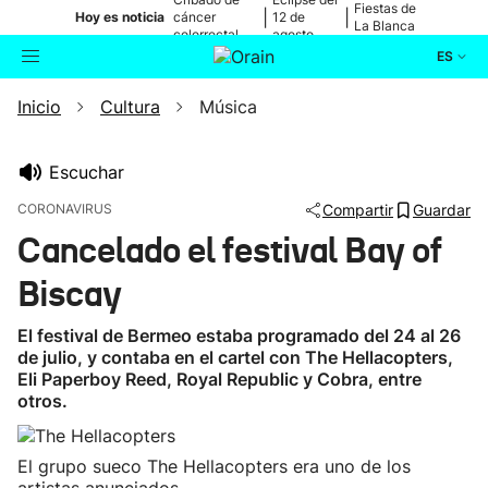
Fiestas de
|
|
Hoy es noticia
cáncer
12 de
La Blanca
colorrectal
agosto
ES
Inicio
Cultura
Música
Actualidad
Buscador
Política
Escuchar
CORONAVIRUS
Compartir
Guardar
Cultura
Cancelado el festival Bay of
Biscay
Ikusmiran
El festival de Bermeo estaba programado del 24 al 26
Eguraldia
de julio, y contaba en el cartel con The Hellacopters,
Eli Paperboy Reed, Royal Republic y Cobra, entre
otros.
El grupo sueco The Hellacopters era uno de los