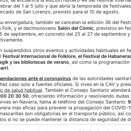
tos, se encuentra la edición número 44 del Festival Interna
ebrar del 1 al 5 julio y que abría la temporada de festivale
ercado de San Lorenzo, previsto para el 10 de agosto.
 envergadura, también se cancelan la edición 36 del Festi
e Folk, y el decimonoveno
Salón del Cómic
, previstos en fe
15 de septiembre, en concreto del 25 al 27 de septiembre y 
ctivamente.
 suspendidos otros eventos y actividades habituales en f
el
Festival Internacional de Folklore, el Festival de Habaneras
ik y las bibliotecas de verano
, así como la programación 
arri
.
endaciones ante el coronavirus
de las autoridades sanitari
 haz caso solo a fuentes oficiales. Si vives en la CAV y pre
ro de salud habitual
. También el Consejo Sanitario atenderá
00 20 30 50
, ofreciendo información y resolviendo dudas 
 vives en Navarra, llama al teléfono del Consejo Sanitario:
9
nera más eficaz para prevenir la propagación del COVID-1
ascarillas son obligatorias en el transporte público, así co
os si no se puede mantener la distancia de seguridad de d