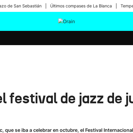
|
|
zo de San Sebastián
Últimos compases de La Blanca
Temper
tura
Ikusmiran
Egural
Salud
Tecnología
festival de jazz de jul
ue se iba a celebrar en octubre, el Festival Internacional 