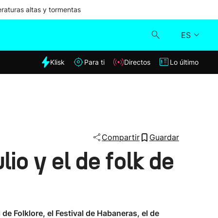
aturas altas y tormentas
ES
dia
Klisk
Para ti
Directos
Lo último
Klisk
Directos
Para ti
Compartir
Guardar
io y el de folk de
Lo último
de Folklore, el Festival de Habaneras, el de