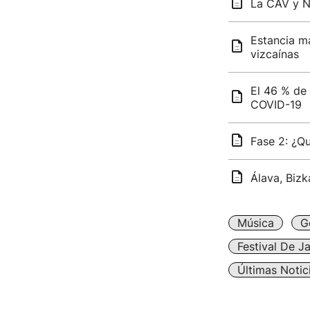
La CAV y N
Estancia má
vizcaínas
El 46 % de 
COVID-19
Fase 2: ¿Q
Álava, Bizk
Música
G
Festival De J
Últimas Notic