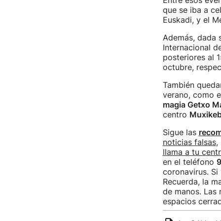
Entre esos even
que se iba a cel
Euskadi, y el M
Además, dada su
Internacional d
posteriores al 
octubre, respe
También quedan
verano, como 
magia Getxo Mag
centro
Muxikeb
Sigue las
recom
noticias falsas
,
llama a tu cent
en el teléfono
9
coronavirus. Si
Recuerda, la ma
de manos. Las m
espacios cerrad