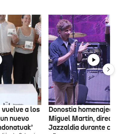
 vuelve a los
Donostia homenajea a
 un nuevo
Miguel Martín, director del
ndonatuak’
Jazzaldia durante casi 50