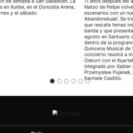
fin de semana a San Sebastián. La
11 años después del a
es en Ilunbe, en el Donostia Arena,
Natxo de Felipe volve
ernes y el sábado.
escenarios con un nu
‘Abandonatuak’. Se tr
que rescata temas iné
banda y que presenta
agosto en Santuario 
dentro de la program
Quincena Musical de 
concierto reunirá a m
Oskorri con el Kuartet
integrado por Xabier 
Przemysław Pujanek, 
Karmele Castillo.