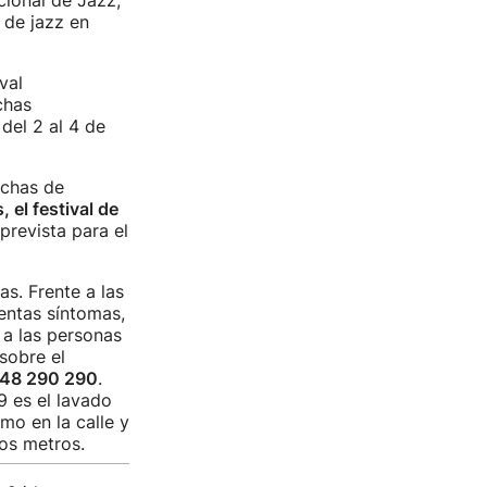
cional de Jazz,
s de jazz en
val
chas
del 2 al 4 de
echas de
, el festival de
prevista para el
as. Frente a las
sentas síntomas,
 a las personas
sobre el
48 290 290
.
9 es el lavado
mo en la calle y
os metros.