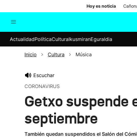
Hoy es noticia
Cañona
Actualidad
Política
Cul
Actualidad
Política
Cultura
Ikusmiran
Eguraldia
Sociedad
Elecciones
Economía
Inicio
Cultura
Música
Internacional
Escuchar
CORONAVIRUS
Getxo suspende el 
septiembre
También quedan suspendidos el Salón del Cómic, q