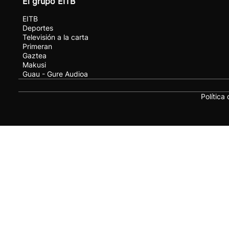
El grupo EITB
EITB
Deportes
Televisión a la carta
Primeran
Gaztea
Makusi
Guau - Gure Audioa
Política