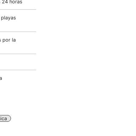
s 24 horas
 playas
 por la
a
ica