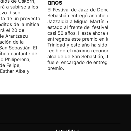
diós de Oskorri,
años
rá a subirse a los
El Festival de Jazz de Donostia-San
evo disco:
Sebastián entregó anoche el premio
ata de un proyecto
Jazzaldia a Miguel Martín, quien ha
ditos de la mítica
estado al frente del festival durante
rá el 20 de
casi 50 años. Hasta ahora era él quie
de Arantzazu
entregaba este premio en la Plaza de 
ación de la
Trinidad y este año ha sido él quien h
San Sebastián. El
recibido el máximo reconocimiento. E
ítico cantante de
alcalde de San Sebastián, Jon Insausti
o Philiperena,
fue el encargado de entregarle el
de Felipe,
premio.
Esther Alba y