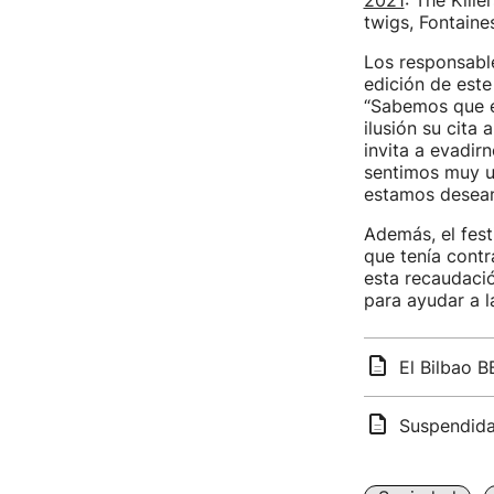
2021
: The Kill
twigs, Fontaine
Los responsable
edición de este
“Sabemos que e
ilusión su cita
invita a evadir
sentimos muy u
estamos desean
Además, el fest
que tenía cont
esta recaudació
para ayudar a l
El Bilbao B
Suspendidas