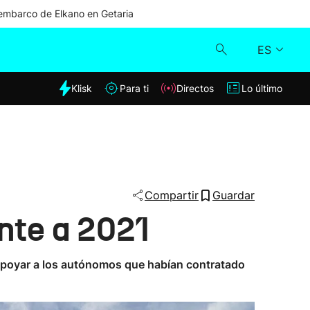
mbarco de Elkano en Getaria
ES
dia
Klisk
Para ti
Directos
Lo último
Klisk
Directos
Para ti
Compartir
Guardar
ente a 2021
Lo último
a apoyar a los autónomos que habían contratado