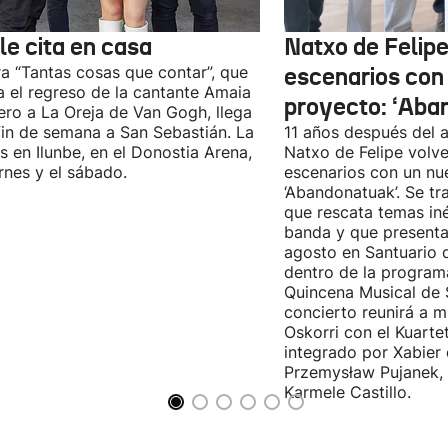
le cita en casa
Natxo de Felipe
ra “Tantas cosas que contar”, que
escenarios con
 el regreso de la cantante Amaia
proyecto: ‘Aba
ro a La Oreja de Van Gogh, llega
fin de semana a San Sebastián. La
11 años después del a
es en Ilunbe, en el Donostia Arena,
Natxo de Felipe volve
ernes y el sábado.
escenarios con un nu
‘Abandonatuak’. Se tr
que rescata temas iné
banda y que presenta
agosto en Santuario 
dentro de la program
Quincena Musical de 
concierto reunirá a m
Oskorri con el Kuartet
integrado por Xabier 
Przemysław Pujanek, 
Karmele Castillo.