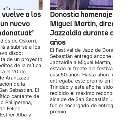
 vuelve a los
Donostia homenajea a
 un nuevo
Miguel Martín, director del
ndonatuak’
Jazzaldia durante casi 50
diós de Oskorri,
años
rá a subirse a los
El Festival de Jazz de Donostia-San
evo disco:
Sebastián entregó anoche el premio
ata de un proyecto
Jazzaldia a Miguel Martín, quien ha
ditos de la mítica
estado al frente del festival durante
rá el 20 de
casi 50 años. Hasta ahora era él quie
de Arantzazu
entregaba este premio en la Plaza de 
ación de la
Trinidad y este año ha sido él quien h
San Sebastián. El
recibido el máximo reconocimiento. E
ítico cantante de
alcalde de San Sebastián, Jon Insausti
o Philiperena,
fue el encargado de entregarle el
de Felipe,
premio.
Esther Alba y