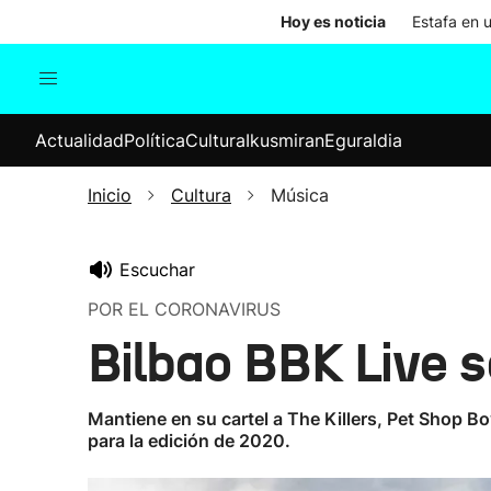
Hoy es noticia
Estafa en 
Actualidad
Política
Cul
Actualidad
Política
Cultura
Ikusmiran
Eguraldia
Sociedad
Elecciones
Economía
Inicio
Cultura
Música
Internacional
Escuchar
POR EL CORONAVIRUS
Bilbao BBK Live s
Mantiene en su cartel a The Killers, Pet Shop 
para la edición de 2020.