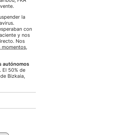
Caribou, FKA
vente.
uspender la
avirus.
 esperaban con
aciente y nos
irecto. Nos
s momentos
,
es autónomos
. El 50% de
de Bizkaia,