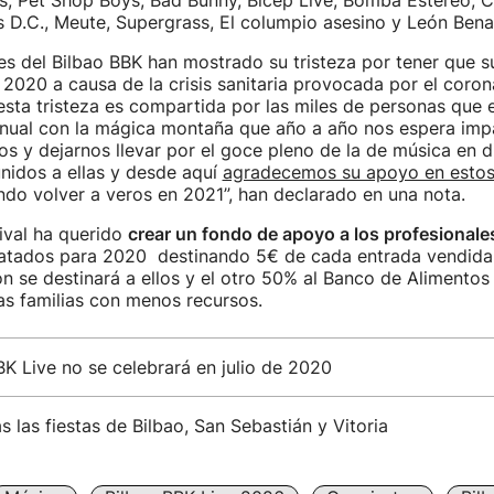
ers, Pet Shop Boys, Bad Bunny, Bicep Live, Bomba Estéreo, 
s D.C., Meute, Supergrass, El columpio asesino y León Bena
s del Bilbao BBK han mostrado su tristeza por tener que s
 2020 a causa de la crisis sanitaria provocada por el coron
sta tristeza es compartida por las miles de personas que
 anual con la mágica montaña que año a año nos espera imp
nos y dejarnos llevar por el goce pleno de la de música en d
nidos a ellas y desde aquí
agradecemos su apoyo en esto
do volver a veros en 2021”, han declarado en una nota.
ival ha querido
crear un fondo de apoyo a los profesional
ratados para 2020 destinando 5€ de cada entrada vendida
n se destinará a ellos y el otro 50% al Banco de Alimentos 
as familias con menos recursos.
BK Live no se celebrará en julio de 2020
 las fiestas de Bilbao, San Sebastián y Vitoria