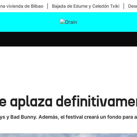
|
|
una vivienda de Bilbao
Bajada de Edurne y Celedón Txiki
Dese
tura
Ikusmiran
Egural
Salud
Tecnología
e aplaza definitivam
Boys y Bad Bunny. Además, el festival creará un fondo par