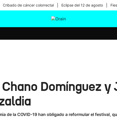
|
|
Cribado de cáncer colorrectal
Eclipse del 12 de agosto
Fie
tura
Ikusmiran
Egural
Salud
Tecnología
z, Chano Domínguez y
zaldia
ia de la COVID-19 han obligado a reformular el festival, q