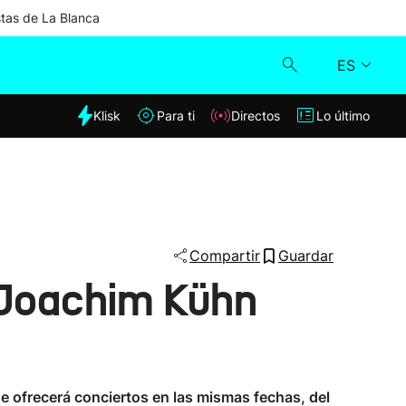
stas de La Blanca
ES
dia
Klisk
Para ti
Directos
Lo último
Klisk
Directos
Para ti
Compartir
Guardar
 Joachim Kühn
Lo último
ue ofrecerá conciertos en las mismas fechas, del