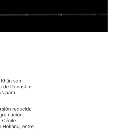
 Khün son
ia de Donostia-
os para
ersión reducida
ogramación,
 Cécile
e Holland, entre