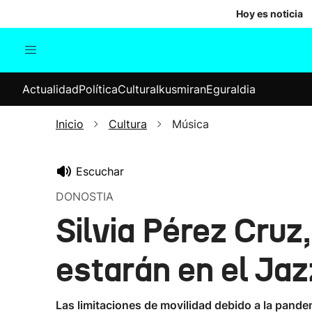
Hoy es noticia
Actualidad
Política
Cul
Actualidad
Política
Cultura
Ikusmiran
Eguraldia
Sociedad
Elecciones
Economía
Inicio
Cultura
Música
Internacional
Escuchar
DONOSTIA
Silvia Pérez Cru
estarán en el Jaz
Las limitaciones de movilidad debido a la pandem