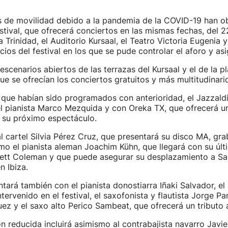
s de movilidad debido a la pandemia de la COVID-19 han o
stival, que ofrecerá conciertos en las mismas fechas, del 22
a Trinidad, el Auditorio Kursaal, el Teatro Victoria Eugenia
cios del festival en los que se pude controlar el aforo y asi
escenarios abiertos de las terrazas del Kursaal y el de la p
que se ofrecían los conciertos gratuitos y más multitudinari
que habían sido programados con anterioridad, el Jazzald
l pianista Marco Mezquida y con Oreka TX, que ofrecerá u
 su próximo espectáculo.
l cartel Silvia Pérez Cruz, que presentará su disco MA, g
mo el pianista aleman Joachim Kühn, que llegará con su últ
ett Coleman y que puede asegurar su desplazamiento a Sa
n Ibiza.
ntará también con el pianista donostiarra Iñaki Salvador, e
ervenido en el festival, el saxofonista y flautista Jorge Par
z y el saxo alto Perico Sambeat, que ofrecerá un tributo 
 reducida incluirá asimismo al contrabajista navarro Javier