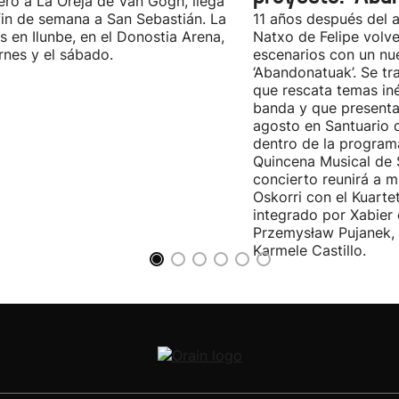
ro a La Oreja de Van Gogh, llega
fin de semana a San Sebastián. La
11 años después del a
es en Ilunbe, en el Donostia Arena,
Natxo de Felipe volve
ernes y el sábado.
escenarios con un nu
‘Abandonatuak’. Se tr
que rescata temas iné
banda y que presenta
agosto en Santuario 
dentro de la program
Quincena Musical de 
concierto reunirá a m
Oskorri con el Kuartet
integrado por Xabier 
Przemysław Pujanek, 
Karmele Castillo.