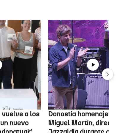
 vuelve a los
Donostia homenajea a
 un nuevo
Miguel Martín, director del
ndonatuak’
Jazzaldia durante casi 50