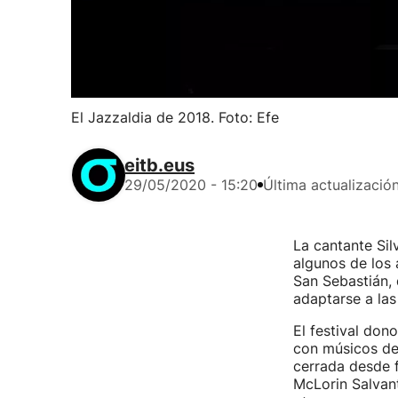
El Jazzaldia de 2018. Foto: Efe
eitb.eus
29/05/2020 - 15:20
Última actualizació
La cantante Si
algunos de los 
San Sebastián,
adaptarse a las
El festival don
con músicos de 
cerrada desde f
McLorin Salvant