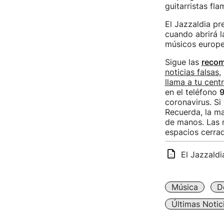
guitarristas fl
El Jazzaldia pr
cuando abrirá l
músicos europeos
Sigue las
recom
noticias falsas
,
llama a tu cent
en el teléfono
9
coronavirus. Si
Recuerda, la ma
de manos. Las m
espacios cerrad
El Jazzald
Música
D
Últimas Notic