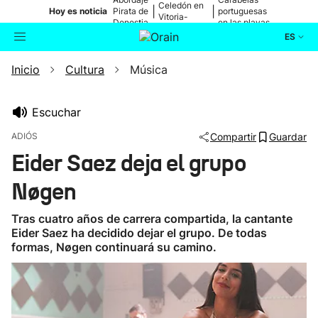
Celedón en
|
|
Hoy es noticia
Pirata de
portuguesas
Vitoria-
Donostia
en las playas
Gasteiz
ES
Inicio
Cultura
Música
Actualidad
Buscador
Política
Escuchar
ADIÓS
Compartir
Guardar
Cultura
Eider Saez deja el grupo
Nøgen
Ikusmiran
Tras cuatro años de carrera compartida, la cantante
Eguraldia
Eider Saez ha decidido dejar el grupo. De todas
formas, Nøgen continuará su camino.